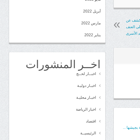
أبريل 2022
يكشف عن
مارس 2022
لى العنف
 الأسرى
يناير 2022
اخــر المنشورات
اخبــار لحــج
اخبـار دوليـة
اخبـار محليـة
اخبار الرياضة
اقتصاد
بجيشها ...
الرئيسيــة