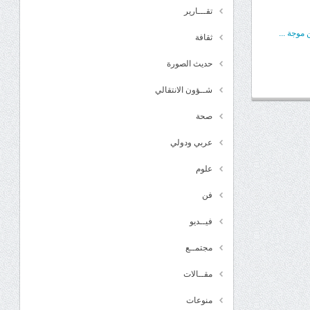
تقـــارير
موجة ...
ثقافة
حديث الصورة
شــؤون الانتقالي
صحة
عربي ودولي
علوم
فن
فيــديو
مجتمــع
مقــالات
منوعات