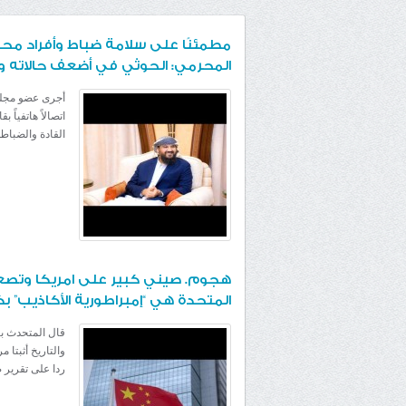
مطمئنًا على سلامة ضباط وأفراد محو
المحرمي: الحوثي في أضعف حالاته و
أجرى عضو مجلس 
القادة والضباط
هجوم. صيني كبير على امريكا وتصعيد
المتحدة هي “إمبراطورية الأكاذيب” 
قال المتحدث با
والتاريخ أثبتا 
ردا على تقرير ص