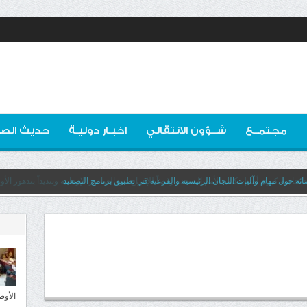
مجتمــع
شــؤون الانتقالي
اخبـار دوليـة
حديث الصو
ه حول مهام وآليات اللجان الرئيسية والفرعية في تطبيق برنامج التصعيد
الأوض