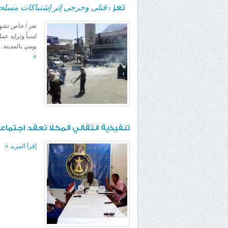
قتلى وجرحى إثر إشتباكات مسلح
تعز :
تعز / خاص تشهد
امنياً وتزايد ع
يومي بالمدينة. و
»
تنفيذية انتقالي المكلا تعقد اجتماع
إقرأ المزيد
»