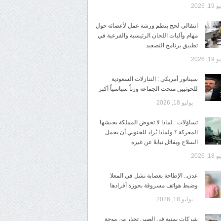
1, 2026
انتقالي لحج ينظم ورشة عمل لأعضائه حول
مهام وآليات اللجان الرئيسية والفرعية في
تطبيق برنامج التصعيد
1, 2026
سيناتور أمريكي : التنازلات السعودية
للحوثيين منحت الجماعة وزناً سياسياً أكبر
يوليو 18, 2026
تساؤلات : لماذا لا تخوض المملكة بجيشها
المعركة ؟ ولماذا يُراد للجنوبي أن يحمل
السلاح ويقاتل نيابةً عن غيره
1, 2026
عدن.. الإطاحة بعصابة نشل في المعلا
وضبط هواتف مسروقة بحوزة أفرادها
يوليو 18, 2026
شركات يمنية في الصين تحذر من موجة