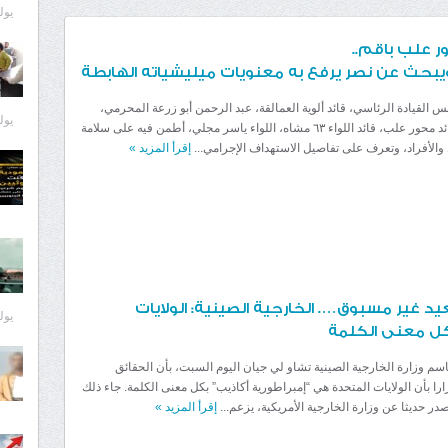
يوليو 9
ر علب باقم..
يبحث عن نصر يرفع به معنويات ميليشياته الهابطة
القيادة الرئاسي، قائد ألوية العمالقة، عبد الرحمن أبو زرعة المحرمي،
يوليو 9
اتصالاً هاتفياً بقائد محور علب، قائد اللواء ٦٣ مشاه، اللواء ياسر مجلي، أطمن فيه على سلامة
 والأفراد، وتعرف على تفاصيل الاستهداف الإجرامي...
إقرأ المزيد
»
 غير مسبوق…. الخارجية الصينية: الولايات
يوليو 8
بكل معنى الكلمة
سم وزارة الخارجية الصينية تشاو لي جيان اليوم السبت، بأن الحقائق
مرارا بأن الولايات المتحدة هي “إمبراطورية أكاذيب” بكل معنى الكلمة. جاء ذلك
در حديثا عن وزارة الخارجية الأمريكية، يزعم...
إقرأ المزيد
»