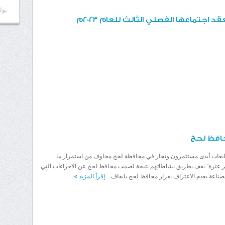
يوليو 7
د اجتماعها الفصلي الثالث للعام 2023م
محافظ لحج
ابعات أبدى مستثمرون وتجار في محافظة لخج مخاوف من استمرار ما
جر عثرة” يقف بطريق نشاطاتهم نتيجة لصمت محافظ لحج عن الاجراءات التي
لصناعة بعدم الاعتراف بقرار محافظ لحج بايقاف...
إقرأ المزيد
»