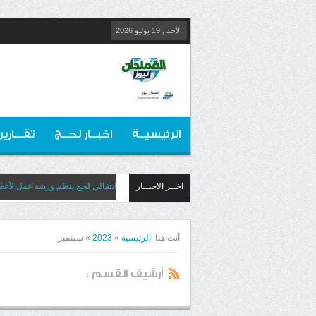
الأحد , 19 يوليو 2026
الرئيسيــة
اخبــار لحــج
تقـــارير
اخــر الاخبــار
انتقالي لحج ينظم ورشة عمل لأعضائ
أنت هنا :
الرئيسية
»
2023
»
سبتمبر
أرشيف القسم :