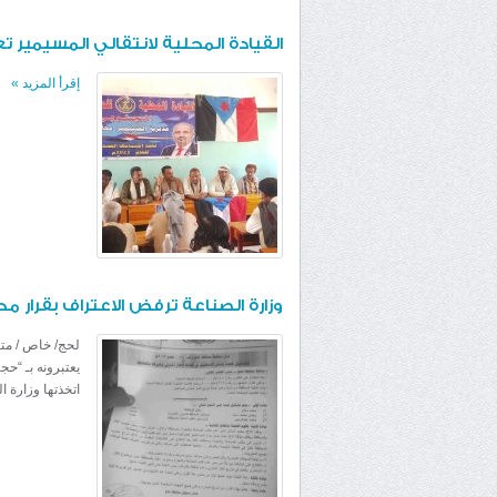
القيادة المحلية لانتقالي المسيمير تعق
إقرأ المزيد
»
وزارة الصناعة ترفض الاعتراف بقرار 
لحج/ خاص / مت
يعتبرونه بـ “ح
اتخذتها وزارة ا