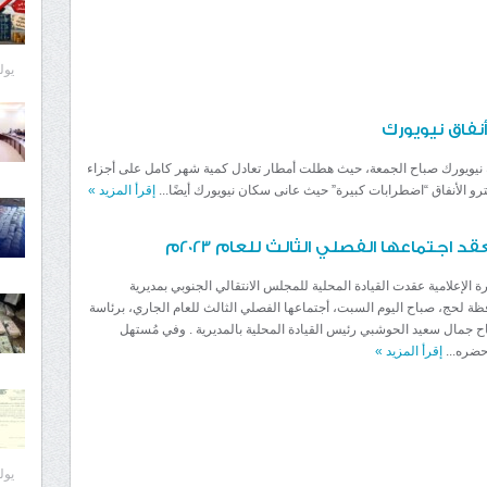
يوليو 8
نفاق نيويورك
 نيويورك صباح الجمعة، حيث هطلت أمطار تعادل كمية شهر كامل على أجزاء
 الأنفاق “اضطرابات كبيرة” حيث عانى سكان نيويورك أيضًا...
إقرأ المزيد
»
د اجتماعها الفصلي الثالث للعام 2023م
رة الإعلامية عقدت القيادة المحلية للمجلس الانتقالي الجنوبي بمديرية
ة لحج، صباح اليوم السبت، أجتماعها الفصلي الثالث للعام الجاري، برئاسة
تاح جمال سعيد الحوشبي رئيس القيادة المحلية بالمديرية . وفي مُستهل
حضره...
إقرأ المزيد
»
يوليو 8