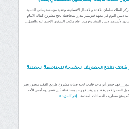
كز الملك سلمان للاغاثة والاعمال الانسانية، وتنفيذ مؤسسة يماني للتنمية
انية دشن اليوم في معهد فيوتشر ليدرز بمحافظة لحج مشروع كفالة الايتام
صادي لأسرهم. دشن المشروع مدير عام مكتب الشؤون الاجتماعية والعمل...
 شائف تفتح المضاريف المقدمة للمناقصة المعلنة
 نيوز__فهد حنش أبو ماجد قامت لجنة صيانة مشروع طريق الفقيد منصور نصر
ل الصحراء خيرة » بمديرية يافع رصد بمحافظة أبين عصر يوم أمس الأحد
إقرأ المزيد
»