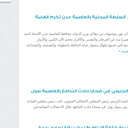
ر… السلطة المحلية بالعاصمة عدن تُكرم الهامة
دان نيوز بتوجيهات من معالي وزير الدولة، محافظ العاصمة عدن الأستاذ أحمد
يرا منه عن العرفان والتقدير، والأقرار بحجم الأثر الكبير، والأدوار
ية التي قدمها طوال مشوار حياته الحافلة بالبطولة، والتضحية، والشجاعة،
لمزيد
»
ي الجنوبي في ضحايا حادث التدافع بالعاصمة سول
اسم الزُبيدي رئيس المجلس الانتقالي الجنوبي، نائب رئيس مجلس القيادة
 يون سوك يول، في ضحايا حادث التدافع، خلال الاحتفالات المقامة في
ع كفالة الايتام والتمكين الاقتصادي بلحج