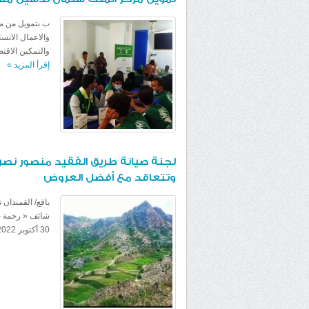
ب بتمويل من مر
والاعمال الانس
والتمكين الاقت
إقرأ المزيد
»
لجنة صيانة طريق الفقيد منصور نصر
وتتعاقد مع أفضل العروض
يافع/ القمندان
شائف « رخمة جب
30 أكتوبر 2022م بفتح مضاريف العطائات المقدمة...