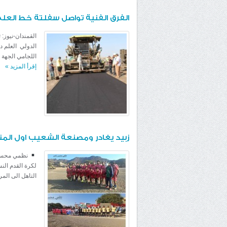
الفرق الفنية تواصل سفلتة خط الع
القمندان-نيوز:
الدولي العلم د
اللجامي الجهة 
إقرأ المزيد
»
زبيد يغادر ومصنعة الشعيب اول المتأ
لكرة القدم النس
التاهل الى المرب