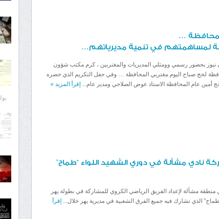
لمحافظة …
ة لمساهمتهم في تنمية مديرياتهم…
ن نيوز بحضور رسمي وومثلي المديريات والمغتربين ، كرم مكتب شؤون
افظة لحج صباح اليوم مغتربي المحافظة … وفي حفل التكريم الذي حضره
 أمين عام المحافظة الاستاذ عوض الصلاحي ومدير عام...
إقرأ المزيد
»
يوليو 8
كة نادي مشألة في دوري الشهيد اللواء “طماح”
في منطقة مشألة لإعداد الفريق الرياضي الكروي للمشاركة في بطولة يهر
طماح” الذي تشارك فيه جميع الفرق الشعبية في مديرية يهر خلال...
إقرأ