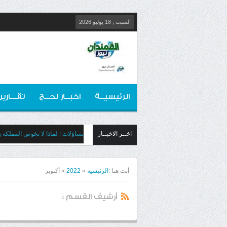
السبت , 18 يوليو 2026
الرئيسيــة
اخبــار لحــج
تقـــارير
اخــر الاخبــار
تساؤلات : لماذا لا تخوض المملكة بج
أنت هنا :
الرئيسية
»
2022
»
أكتوبر
أرشيف القسم :