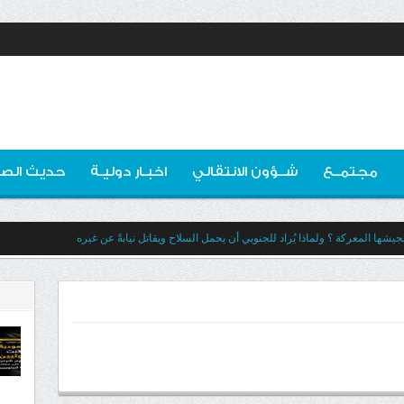
مجتمــع
شــؤون الانتقالي
اخبـار دوليـة
حديث الصو
يشها المعركة ؟ ولماذا يُراد للجنوبي أن يحمل السلاح ويقاتل نيابةً عن غيره