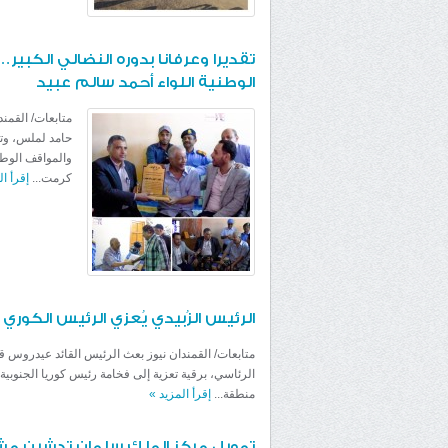
تقديرا وعرفانا بدوره النضالي الكبي
الوطنية اللواء أحمد سالم عبيد
متابعات/ القمن
حامد لملس، وتعب
والمواقف الوطن
كرمت...
إقرأ ا
الرئيس الزُبيدي يُعزي الرئيس الكور
متابعات/ القمندان نيوز بعث الرئيس القائد عيدروس ق
الرئاسي، برقية تعزية إلى فخامة رئيس كوريا الجنوبية
منطقة...
إقرأ المزيد
»
تمويل مركز الملك سلمان تدشين مشرو