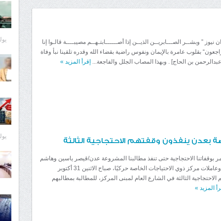
يوليو 8
 نيوز ” وبشــر الصـــابريــن الذيــن إذا أصــــــابتـهــم مصيبــــة قالـوا إنا
ه راجعون“ بقلوب عامرة بالإيمان ونفوس راضية بقضاء الله وقدره تلقينا نبأ وفاة
عبدالرحمن بن الحاج] . وبهذا المصاب الجلل والفاجعة...
إقرأ المزيد
»
يوليو 8
صة بعدن ينفذون وقفتهم الاحتجاجية الثالثة
 بوقفاتنا الاحتجاجية حتى تنفذ مطالبنا المشروعة عدن/قيصر ياسين وهاشم
بحر: نفذ عمال وعاملات مركز ذوي الاحتياجات الخاصة حركيًا، صباح الاثنين 31 أكتوبر
تهم الاحتجاجية الثالثة في الشارع العام لمبنى المركز، للمطالبة بمطالبهم
رأ المزيد
»