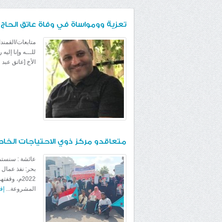
تعزية وومواساة في وفاة عاتق الحاج
متابعات/القمندان
للـــه وإنا إلي
الأخ [عاتق عبد 
متعاقدو مركز ذوي الاحتياجات الخا
عائشة : سنستمر
2022م، وقف
المشروعة...
إق