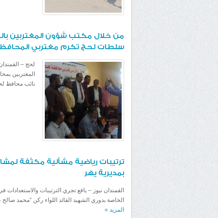
من خلال مكتب شؤون المغتربين با
سلطات لحج تكرم مغتربي المحافظ
لحج – القمندا
المغتربين بمح
نائب محافظ لحج
ترتيبات رياضية مشألية مكثفة لمشار
بمديرية يهر
القمندان نيوز – يافع تجري الترتيبات والاستعدادات 
الخاصة بدوري الشهيد القائد اللواء ركن “محمد صالح 
المزيد
»