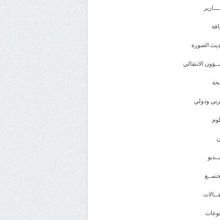
ـــارير
افة
يث الصورة
ـؤون الانتقالي
حة
بي ودولي
وم
ــديو
تمــع
ــالات
وعات