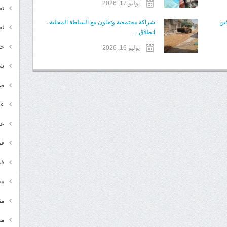
يوليو 17, 2026
تق
ين
شراكة مجتمعية وتعاون مع السلطة المحلية..
ثق
انطلاق ...
حد
يوليو 16, 2026
شـ
ص
عر
عل
فن
في
مج
مق
من