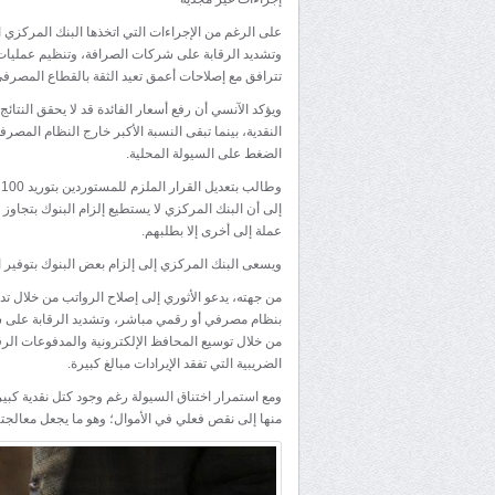
على الرغم من الإجراءات التي اتخذها البنك المركزي ال
وتشديد الرقابة على شركات الصرافة، وتنظيم عمليات الا
تترافق مع إصلاحات أعمق تعيد الثقة بالقطاع المصرفي
ويؤكد الآنسي أن رفع أسعار الفائدة قد لا يحقق النتائج
النقدية، بينما تبقى النسبة الأكبر خارج النظام المص
الضغط على السيولة المحلية.
و
إلى أن البنك المركزي لا يستطيع إلزام البنوك بتجاوز 
عملة إلى أخرى إلا بطلبهم.
ويسعى البنك المركزي إلى إلزام بعض البنوك بتوفير ا
من جهته، يدعو الأثوري إلى إصلاح الرواتب من خلال تدق
بنظام مصرفي أو رقمي مباشر، وتشديد الرقابة على ش
من خلال توسيع المحافظ الإلكترونية والمدفوعات الرقمي
الضريبية التي تفقد الإيرادات مبالغ كبيرة.
ومع استمرار اختناق السيولة رغم وجود كتل نقدية كبيرة
منها إلى نقص فعلي في الأموال؛ وهو ما يجعل معالجتها