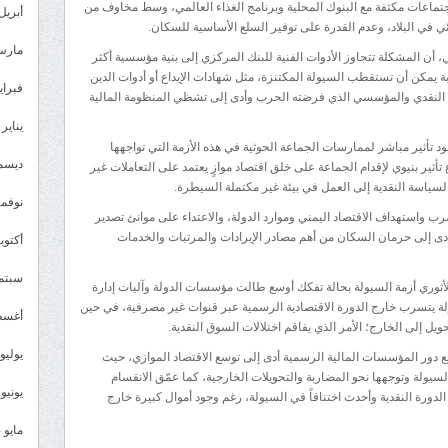
اجتماعات مكثفة مع البنوك المحلية وبرنامج الغذاء العالمي، وسط مخاوف من
أبريل 025
ي في البلاد، وعدم القدرة على توفير السلع الأساسية للسكان.
مارس 25
 أن المشكلة تتجاوز الأدوات الفنية للبنك المركزي إلى بنية مؤسسية أكثر
اذبة يمكن أن تستقطب السيولة المكتنزة، مثل شهادات الإيداع أو أدوات الدين
فبراير 5
قسام النقدي والمؤسسي الذي فرضته الحرب وأدى إلى تشظي المنظومة المالية
يناير 2025
تأثير مباشر لممارسات الجماعة الحوثية في هذه الأزمة التي تواجهها
ديسمبر 
تأثير بنيوي لإقدام الجماعة على خلق اقتصاد موازٍ يعتمد على التعاملات غير
لسياسة النقدية إلى العمل في بيئة غير مكتملة السيطرة.
نوفمبر 4
بضرب واستهداف الاقتصاد اليمني وموارد الدولة، والاعتداء على موانئ تصدير
 أدى إلى حرمان السكان من أهم مصادر الإيرادات والمرتبات والخدمات
أكتوبر 4
سبتمبر 
الأثوري أزمة السيولة بحالة تفكك أوسع طالت مؤسسات الدولة وآليات إدارة
داولة يتسرب خارج الدورة الاقتصادية الرسمية عبر قنوات غير مصرفية، في حين
أغسطس
حويل إلى الخارج؛ الأمر الذي يفاقم اختلالات السوق النقدية.
يوليو 024
جع دور المؤسسات المالية الرسمية أدى إلى توسع الاقتصاد الموازي، حيث
لة وتوجهها نحو المضاربة والتحويلات الخارجية، كما عمّق الانقسام
يونيو 2024
ورة النقدية وأحدث اختناقاً في السيولة، رغم وجود أموال كبيرة خارج
مايو 2024