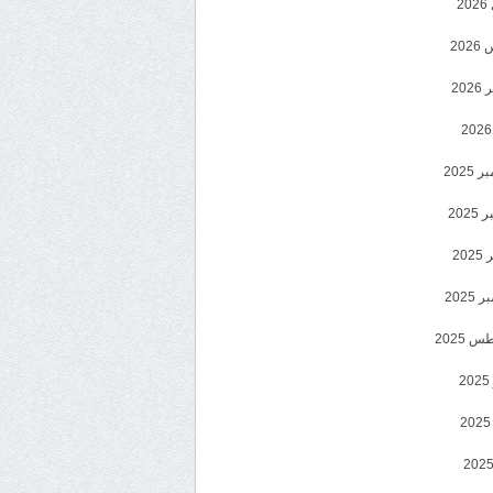
2
20
202
2025
202
202
2025
 2025
2