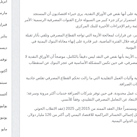
السيولة
أبريل 026
المفقودة
مارس 26
منية على أنها نقص في الأوراق النقدية، يرى خبراء اقتصاديون أن المستجد
تربك
 استمرار تركز جزء كبير من السيولة خارج القنوات المصرفية الرسمية؛ الأمر
الاقتصاد
فبراير 6
ئمة رغم الإجراءات الأخيرة للبنك المركزي.
اليمني
 عن قرارات لمعالجة الأزمة التي تواجه القطاع المصرفي وتلقي بآثار ثقيلة
يناير 2026
وتعمّق
ه خلال الفترة الماضية، غير قادرة على إنهاء معاناة البنوك اليمنية في
أزماته
ليومية.
ديسمبر 
مغلقة
لأزمة بأنها نقص في النقد ليس دقيقاً بالكامل، موضحاً أن الأوراق النقدية لا
نوفمبر 5
ز المصرفي، في حين تكمن المشكلة الأساسية في عجز البنوك عن استقطاب
أكتوبر 5
 وآليات العمل التقليدية التي ما زالت تحكم القطاع المصرفي تقلص جاذبية
سبتمبر 
ات الصرافة.
ت عمل محدودة، في حين توفر شركات الصرافة خدمات أكثر مرونة وسرعة؛
أغسطس
لابتعاد عن التعامل المصرفي التقليدي، وفقاً للآنسي.
يوليو 025
وشهد الناتج المحلي الإجمالي في اليمن انكماشاً حاداً ومستمراً خلال العقد الممتد من 2015 إلى 2025 (عقد الانقلاب الحوثي
والحرب)، بانكماش وصل إلى نحو 43 في المائة، ووصل إجمالي الخسائر التراكمية للاقتصاد اليمني إلى أكثر من 126 مليار دولار،
يونيو 2025
ن الدولي اليمنية.
مايو 2025