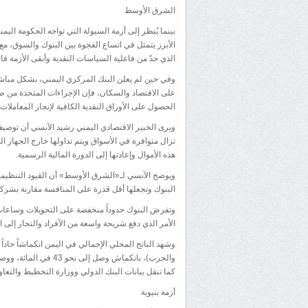
الشرق الأوسط
بينما يُنظر إلى أزمة السيولة التي تواجه الحكومة الي
الأبرز يتمثل في اتساع الفجوة بين البنوك والسوق، مع
الذي حدّ من فاعلية السياسات النقدية وأبقى الأزمة قا
وفي حين لم يعلن البنك المركزي اليمني، بشكل مباشر،
على الاقتصاد والسكان، فإن الإجراءات المتخذة من طرف
الحصول على الأوراق النقدية الكافية لإنجاز المعاملات ا
ويرى الخبير الاقتصادي اليمني رشيد الآنسي أن توصيف ا
تزال متوافرة في الأسواق ويتم تداولها خارج الجها
هذه الأموال وإعادتها إلى الدورة المالية الرسمية.
ويوضح الآنسي لـ«الشرق الأوسط» أن القيود التنظيمية
البنوك وتجعلها أقل قدرة على المنافسة مقارنة بشرك
وتفرض البنوك حدوداً منخفضة على التحويلات وساعا
الأمر الذي دفع شريحة واسعة من الأفراد والتجار إلى ا
كما تنقل بيانات البنك الدولي ووزارة التخطيط والتعاو
أزمة بنيوية