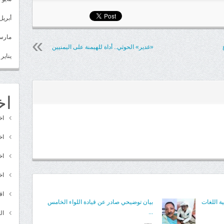
أبريل 022
مارس 22
«غدير» الحوثي.. أداة للهيمنة على اليمنيين
يناير 2022
اخ
اخ
اخ
اخ
اخ
اق
ة اللغات
​بيان توضيحي صادر عن قيادة اللواء الخامس
...
ال