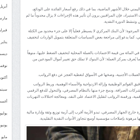
أبريل 024
يمني خلال الأشهر الماضية، بما في ذلك رفع أسعار الفائدة على الودائع،
ستيراد، فإن المراقبين يرون أن تأثير هذه الإجراءات لا يزال محدوداً ما لم
مارس 24
 وتنشط الدورة النقدية.
فبراير 4
 المرجوة؛ لأن البنك المركزي لا يسيطر فعلياً إلا على جزء محدود من الكتلة
رفي، كما يدعو إلى مراجعة بعض السياسات المتعلقة بتمويل الواردات لتخفيف
يناير 2024
طالب بتعديل القرار الملزم للمستوردين بتوريد 100 في المائة من قيمة الاعتمادات بالعملة المحلية لتخفيف الضغط عليها، منوهاً
ديسمبر 
ما يُعرف بمركز العملة؛ لأن البنوك لا تملك حق تغيير أموال المودعين من
نوفمبر 3
لعملات الأجنبية، وضخها في الأسواق لتغطية العجز عن دفع الرواتب.
أكتوبر 3
يق القوائم الوظيفية وإزالة الازدواجية والأسماء الوهمية، وربط الرواتب
سبتمبر 
ركات الصرافة، ودمج جزء منها بالنظام المصرفي، والتحول للدفع الرقمي
ة، ورقمنة الرواتب لتقليل الاعتماد على النقد، ومعالجة اختلالات التهربات
أغسطس
 خارج الجهاز المصرفي، تبدو الأزمة أقرب إلى أزمة توزيع وثقة وإدارة مالية
يوليو 023
 مرهونة بإصلاحات مؤسسية أوسع تتجاوز الأدوات النقدية التقليدية.
يونيو 2023
مايو 2023