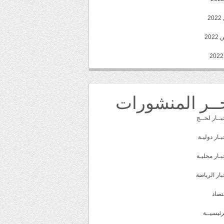
2
20
ــر المنشورات
بــار لحــج
بـار دوليـة
بـار محليـة
بار الرياضة
تصاد
رئيسيــة