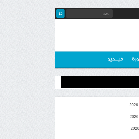
رة
فيــديو
2