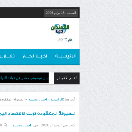
السبت , 18 يوليو 2026
الرئيسيــة
اخبــار لحــج
تقـــارير
اخــر الاخبــار
​بيان توضيحي صادر عن قيادة اللوا
أنت هنا :
الرئيسية
»
اخبـار محليـة
»
السيولة المفقودة 
السيولة المفقودة تربك الاقتصاد اليم
كتب في :
يونيو 7, 2026
في
اخبـار محليـة
ال