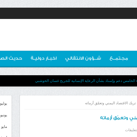
مجتمــع
شــؤون الانتقالي
اخبـار دوليـة
حديث الصو
ء الخامس دعم وإسناد بشأن الرعاية الإنسانية للجريح غسان الحوشبي
تربك الاقتصاد اليمني وتعمّق أزماته
يوليو 026
يونيو 2026
ني وتعمّق أزماته
مايو 2026
على
تعليقات