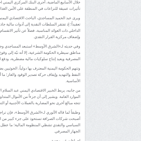
خلال الأسابيع الماضية، أجرى البنك المركزي اليمني 
تأثيرات عميقة للنزاعات في المنطقة على الأمن الغذائ
ويرى عبد الحميد المساجدي، الباحث الاقتصادي اليمني،
تعقيداً؛ إذ تفتقر السلطات النقدية إلى أدوات مالية ج
الداخلي ذات العوائد المناسبة، فضلاً عن تأثير الان
وإضعاف مركزية القرار النقدي.
وفي حديثه لـ«الشرق الأوسط» استبعد المساجدي وجود 
مناطق سيطرة الحكومة الشرعية، إلا أنه نبّه إلى وقوع 
المصرفية ويعيد إنتاج سلوكيات مالية مضطربة، ودفع ا
وتتهم الحكومة اليمنية المعترف بها دولياً، الحوثيين 
النفط والتهديد وإيقاف حركة تصدير الوقود والغاز؛ ما
الأساسية.
من جانبه، يربط الخبير الاقتصادي اليمني عبد السلام 
الموارد العامة. ويشير إلى أن جزءاً من الأموال المت
تتجه مبالغ أخرى نحو المضاربة بالعملات الأجنبية أو الت
وطبقاً لما قاله الأثوري لـ«الشرق الأوسط»، فإن ترا
أصبحت شركات الصرافة تستحوذ على جزء كبير من السيو
السياسي والنقدي تشظي المنظومة المالية؛ ما عطل الد
الجهاز المصرفي.
إجراءات غير مجدية