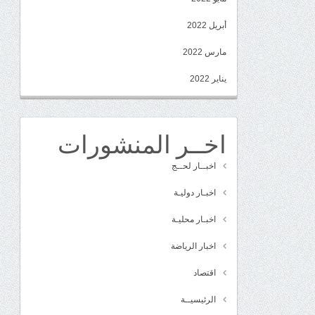
أبريل 2022
مارس 2022
يناير 2022
اخــر المنشورات
اخبــار لحــج
اخبـار دوليـة
اخبـار محليـة
اخبار الرياضة
اقتصاد
الرئيسيــة