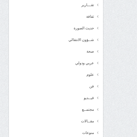
تقـــارير
ثقافة
حديث الصورة
شــؤون الانتقالي
صحة
عربي ودولي
علوم
فن
فيــديو
مجتمــع
مقــالات
منوعات