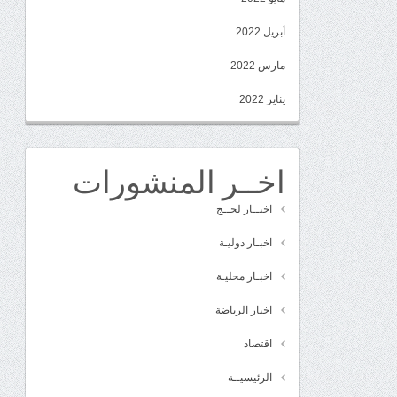
أبريل 2022
مارس 2022
يناير 2022
اخــر المنشورات
اخبــار لحــج
اخبـار دوليـة
اخبـار محليـة
اخبار الرياضة
اقتصاد
الرئيسيــة