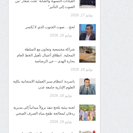
القيادات النسوية والشابة” تحت شعار “من
الصوت إلى التأثير”
يوليو 17, 2026
لحج… صوت الجنوب الذي لا يُكسر
يوليو 16, 2026
شراكة مجتمعية وتعاون مع السلطة
المحلية.. انطلاق أعمال تأهيل الخط العام
بحارة الهدى – حي الرصاصة
يوليو 16, 2026
باسردة: انتظام سير العملية الامتحانية بكلية
العلوم الإدارية جامعة عدن
يوليو 16, 2026
لجنة بيئية بلحج تنفذ نزولاً ميدانياً إلى مديرية
ردفان لمعالجة طفح مياه الصرف الصحي
يوليو 16, 2026