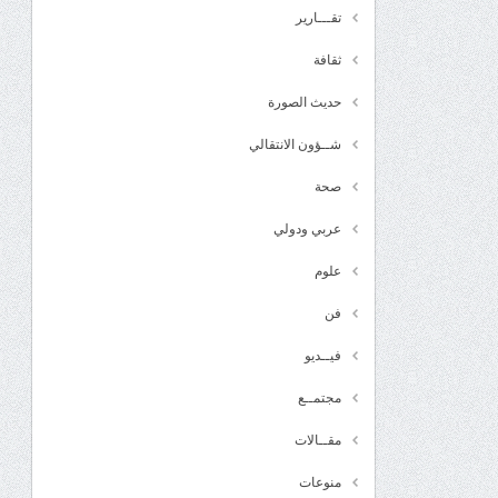
تقـــارير
ثقافة
حديث الصورة
شــؤون الانتقالي
صحة
عربي ودولي
علوم
فن
فيــديو
مجتمــع
مقــالات
منوعات