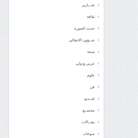
تقـــارير
ثقافة
حديث الصورة
شــؤون الانتقالي
صحة
عربي ودولي
علوم
فن
فيــديو
مجتمــع
مقــالات
منوعات