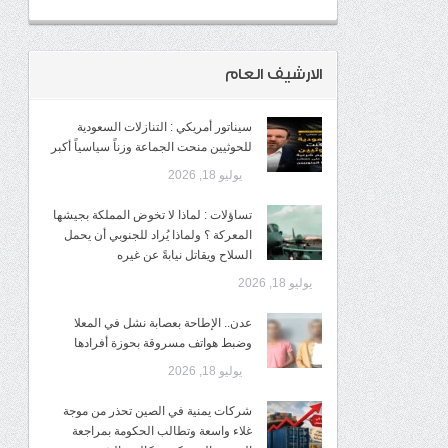
الارشيف العام
سيناتور أمريكي : التنازلات السعودية
للحوثيين منحت الجماعة وزناً سياسياً أكبر
يوليو 18, 2026
تساؤلات : لماذا لا تخوض المملكة بجيشها
المعركة ؟ ولماذا يُراد للجنوبي أن يحمل
السلاح ويقاتل نيابةً عن غيره
يوليو 18, 2026
عدن.. الإطاحة بعصابة نشل في المعلا
وضبط هواتف مسروقة بحوزة أفرادها
يوليو 18, 2026
شركات يمنية في الصين تحذر من موجة
غلاء واسعة وتطالب الحكومة بمراجعة