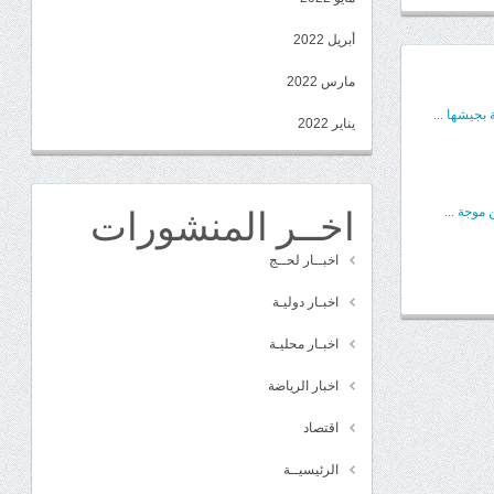
أبريل 2022
مارس 2022
بجيشها ...
يناير 2022
اخــر المنشورات
موجة ...
اخبــار لحــج
اخبـار دوليـة
اخبـار محليـة
اخبار الرياضة
اقتصاد
الرئيسيــة