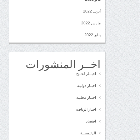
أبريل 2022
مارس 2022
يناير 2022
اخــر المنشورات
اخبــار لحــج
اخبـار دوليـة
اخبـار محليـة
اخبار الرياضة
اقتصاد
الرئيسيــة