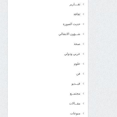
تقـــارير
ثقافة
حديث الصورة
شــؤون الانتقالي
صحة
عربي ودولي
علوم
فن
فيــديو
مجتمــع
مقــالات
منوعات