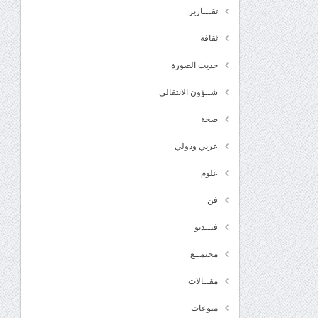
تقـــارير
ثقافة
حديث الصورة
شــؤون الانتقالي
صحة
عربي ودولي
علوم
فن
فيــديو
مجتمــع
مقــالات
منوعات