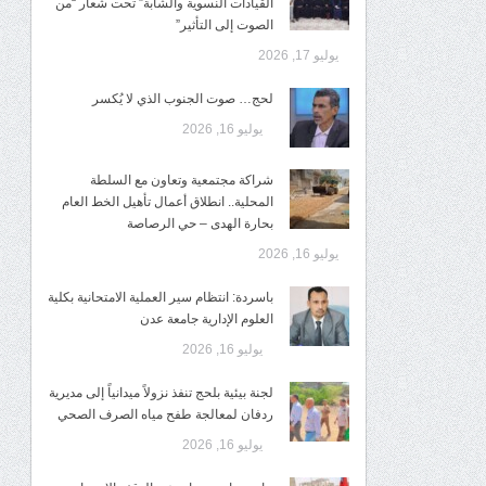
القيادات النسوية والشابة” تحت شعار “من
الصوت إلى التأثير”
يوليو 17, 2026
لحج… صوت الجنوب الذي لا يُكسر
يوليو 16, 2026
شراكة مجتمعية وتعاون مع السلطة
المحلية.. انطلاق أعمال تأهيل الخط العام
بحارة الهدى – حي الرصاصة
يوليو 16, 2026
باسردة: انتظام سير العملية الامتحانية بكلية
العلوم الإدارية جامعة عدن
يوليو 16, 2026
لجنة بيئية بلحج تنفذ نزولاً ميدانياً إلى مديرية
ردفان لمعالجة طفح مياه الصرف الصحي
يوليو 16, 2026