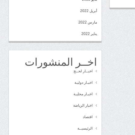
أبريل 2022
مارس 2022
يناير 2022
اخــر المنشورات
اخبــار لحــج
اخبـار دوليـة
اخبـار محليـة
اخبار الرياضة
اقتصاد
الرئيسيــة