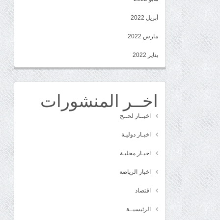
أبريل 2022
مارس 2022
يناير 2022
اخــر المنشورات
اخبــار لحــج
اخبـار دوليـة
اخبـار محليـة
اخبار الرياضة
اقتصاد
الرئيسيــة