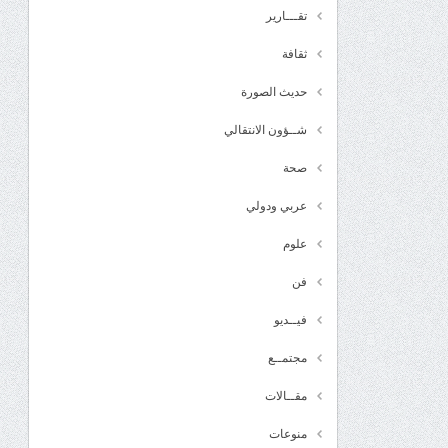
تقـــارير
ثقافة
حديث الصورة
شــؤون الانتقالي
صحة
عربي ودولي
علوم
فن
فيــديو
مجتمــع
مقــالات
منوعات