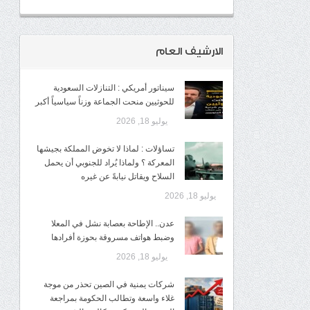
الارشيف العام
سيناتور أمريكي : التنازلات السعودية
للحوثيين منحت الجماعة وزناً سياسياً أكبر
يوليو 18, 2026
تساؤلات : لماذا لا تخوض المملكة بجيشها
المعركة ؟ ولماذا يُراد للجنوبي أن يحمل
السلاح ويقاتل نيابةً عن غيره
يوليو 18, 2026
عدن.. الإطاحة بعصابة نشل في المعلا
وضبط هواتف مسروقة بحوزة أفرادها
يوليو 18, 2026
شركات يمنية في الصين تحذر من موجة
غلاء واسعة وتطالب الحكومة بمراجعة