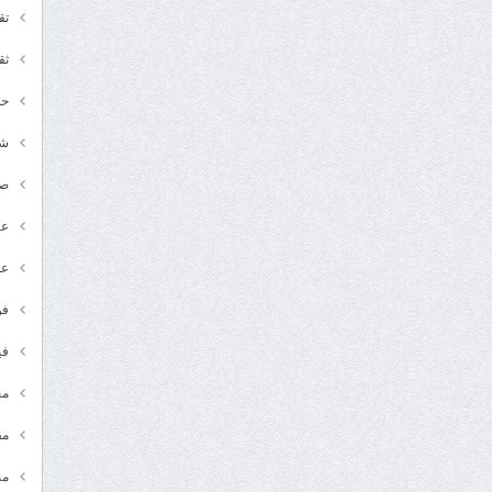
تق
ثق
حد
شـ
ص
عر
عل
فن
في
مج
مق
من