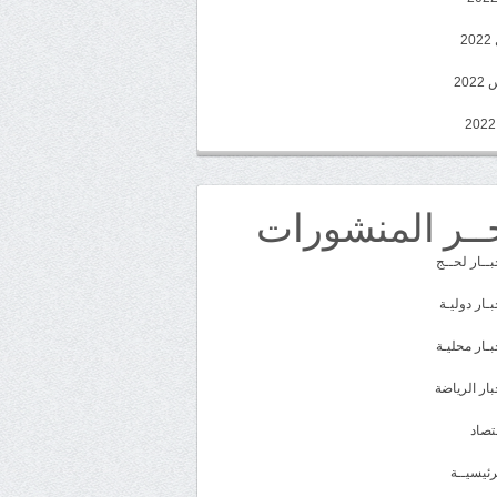
2
20
ــر المنشورات
بــار لحــج
بـار دوليـة
بـار محليـة
بار الرياضة
تصاد
رئيسيــة