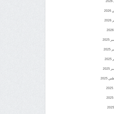
2
20
202
2025
202
202
2025
 2025
2