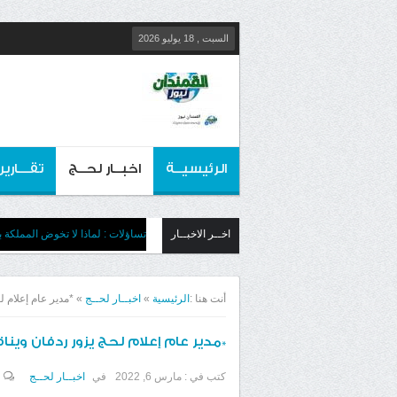
السبت , 18 يوليو 2026
الرئيسيــة
اخبــار لحــج
تقـــارير
اخــر الاخبــار
تساؤلات : لماذا لا تخوض المملكة بج
أنت هنا :
الرئيسية
»
اخبــار لحــج
»
*مدير عام إعلام 
*مدير عام إعلام لحج يزور ردفان وين
كتب في :
مارس 6, 2022
في
اخبــار لحــج