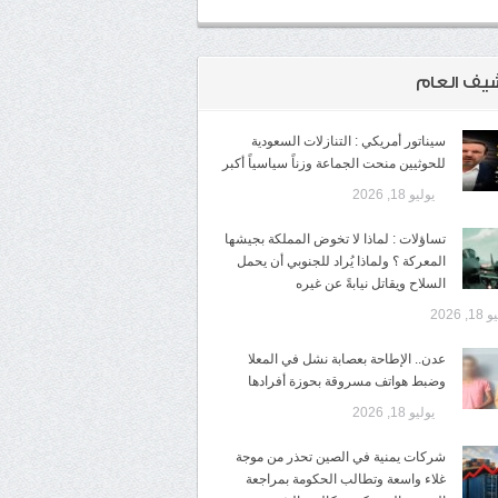
شيف العام
سيناتور أمريكي : التنازلات السعودية
للحوثيين منحت الجماعة وزناً سياسياً أكبر
يوليو 18, 2026
تساؤلات : لماذا لا تخوض المملكة بجيشها
المعركة ؟ ولماذا يُراد للجنوبي أن يحمل
السلاح ويقاتل نيابةً عن غيره
1, 2026
عدن.. الإطاحة بعصابة نشل في المعلا
وضبط هواتف مسروقة بحوزة أفرادها
يوليو 18, 2026
شركات يمنية في الصين تحذر من موجة
غلاء واسعة وتطالب الحكومة بمراجعة