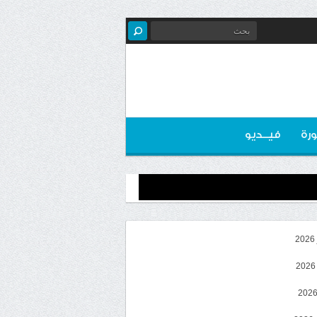
رة
فيــديو
2