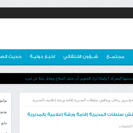
مجتمــع
شــؤون الانتقالي
اخبـار دوليـة
حديث الصو
يشها المعركة ؟ ولماذا يُراد للجنوبي أن يحمل السلاح ويقاتل نيابةً عن غيره
لحج يزور ردفان ويناقش سلطات المديرية إقامة ورشة إعلامية بالمديرية
يوليو 026
يونيو 2026
اقش سلطات المديرية إقامة ورشة إعلامية بالمديرية
مايو 2026
على
التعليقات