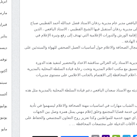
*مدير
أبريل 026
عام
مارس 26
إعلام
ليافعي مدير عام مديرية ردفان الاستاذ فضل عبدالله أحمد القطيبي صباح
لحج
فبراير 6
إلى مديرية ردفان أستقبل فيها الشيخ القطيبي ، الاستاذ اليافعي ، الذين
يزور
 إقامة الورش والدورات الإعلامية التي تهدف إلى رفع وتيرة الإعلام في
يناير 2026
ردفان
الهادفة ..
ويناقش
 مجال الصحافة والاعلام حول أساسيات العمل الصحفي للهواة والمبتدئين على
ديسمبر 
سلطات
نوفمبر 5
المديرية
رية الاستاذ رائد الغزالي مناقشة الاعداد والتحضير لتنفيذ هذه الدورة
نسيق مع مكتب اعلام المديرية وتحت رعاية قيادة السلطة المحلية بالمديرية
إقامة
أكتوبر 5
اعلام المحافظة إلى الاهتمام بالجانب الاعلامي على مستوى مديريات
ورشة
سبتمبر 
إعلامية
ه مع الاستاذ سعدان اليافعي دعم قيادة السلطة المحلية بالمديرية مثل هذه
بالمديرية
أغسطس
مغلقة
 الشباب مهارات في اساسيات مهنة الصحافة والاعلام ليسهموا في تأدية
يوليو 025
 وفي خدمة قضايا المجتمع وخلق إعلام مهني يمثل همزة وصل بين الجهات
يونيو 2025
 اي جهود خدمية للمواطنين وكذا تعزيز روح التعاون المجتمعي والحفاظ على
بة الآفات الدخيلة على مجتمعات المحافظة … ..
مايو 2025