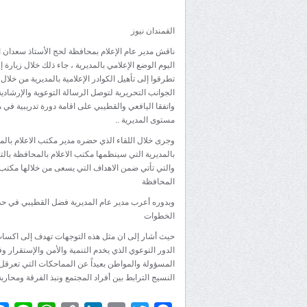
القمندان نيوز
ناقش مدير عام الإعلام بمحافظة لحج الأستاذ سعدان ا
اليوم الوضع الإعلامي بالمديرية ، جاء ذلك خلال زيارة 
تطرقوا إلى تأهيل الكوادر الإعلامية بالمديرية من خلال
الجوانب التحريرية لتوصل الرسالة التوعوية والإرشادية 
واتفقا اليافعي والقطيبي على اقامة دورة تدريبية في
مستوى المديرية ..
وجرى خلال اللقاء الذي حضره مدير مكتب الاعلام بالمدي
بالمديرية التي سينظمها مكتب الاعلام بالمحافظة بالت
والتي تأتي ضمن الاهداف التي يسعى من خلالها مكتب 
المحافظة
وبدوره أعرب مدير عام المديرية فضل القطيبي في حديث
الخطوات
حيث أشار إلى ان مثل هذه التوجهات تهدف إلى اكساب
الدور التوعوي الذي يخدم التنمية والأمن والإستقرار
المسؤولة والمواطن بعيداً عن المماحكات التي تعرقل
النسيج الترابط بين أفراد المجتمع ونبذ الفرقة ومحار