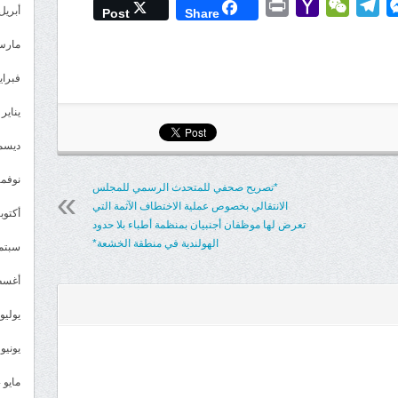
Print
Yahoo
WeChat
Telegram
Messenger
Wh
L
أبريل 025
Post
Share
Mail
مارس 25
فبراير 5
يناير 2025
ديسمبر 
نوفمبر 4
*تصريح صحفي للمتحدث الرسمي للمجلس
الانتقالي بخصوص عملية الاختطاف الآثمة التي
أكتوبر 4
تعرض لها موظفان أجنبيان بمنظمة أطباء بلا حدود
الهولندية في منطقة الخشعة*
سبتمبر 
أغسطس
يوليو 024
يونيو 2024
مايو 2024