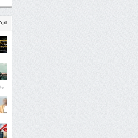
الار
يوليو 8