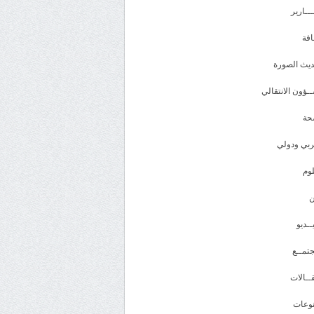
ـــارير
افة
يث الصورة
ـؤون الانتقالي
حة
بي ودولي
وم
ــديو
تمــع
ــالات
وعات