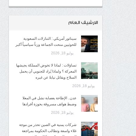
الارشيف العام
سيناتور أمريكي : التنازلات السعودية
للحوثيين منحت الجماعة وزناً سياسياً أكبر
يوليو 18, 2026
تساؤلات : لماذا لا تخوض المملكة بجيشها
المعركة ؟ ولماذا يُراد للجنوبي أن يحمل
السلاح ويقاتل نيابةً عن غيره
يوليو 18, 2026
عدن.. الإطاحة بعصابة نشل في المعلا
وضبط هواتف مسروقة بحوزة أفرادها
يوليو 18, 2026
شركات يمنية في الصين تحذر من موجة
غلاء واسعة وتطالب الحكومة بمراجعة