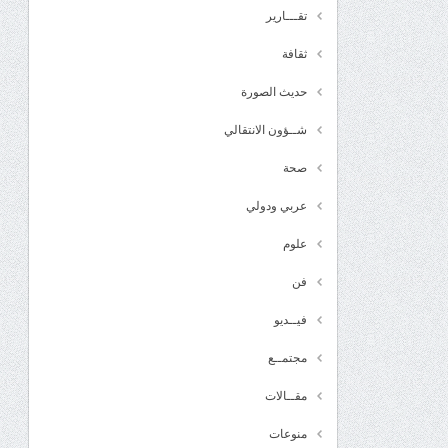
تقـــارير
ثقافة
حديث الصورة
شــؤون الانتقالي
صحة
عربي ودولي
علوم
فن
فيــديو
مجتمــع
مقــالات
منوعات