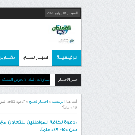
السبت , 18 يوليو 2026
الرئيسيــة
اخبــار لحــج
تقـــارير
اخــر الاخبــار
تساؤلات : لماذا لا تخوض المملكة بج
أنت هنا :
الرئيسية
»
اخبــار لحــج
»
49» عاماً*
*دعوة لكافة المواطنين للتعاون مع
سن «15- 49» عاماً*