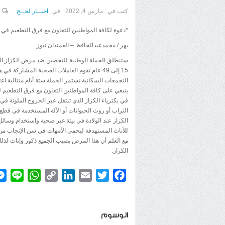
كتب في :
مارس 4, 2022
في
اخبــار لحــج
*دعوة لكافة المواطنين للتعاون مع فرق التطعيم في مديرية ي
يهر / محمدعبدالحافظ – القمندان نيوز
ستنطلق الحملة الوطنية للتحصين ضد مرض الكزاز ال
15 إلى 49 عام تقوم العاملات الصحية المشاركة
التجمعات السكانية تستمر الحملة ستة أيام متتالية اعتبارآ من يوم السبت المو
ينبغي على كافة المواطنين التعاون مع فرق التطعيم ل
في بكترياء الكزاز الذي تنتقل عبر الجروح الملوثة في
التراب أو روث الحيوانات أو الآلة المستخدمة في قطع ح
الكزاز عند الولادة في بيئة غير صحية واستخدام وسائل
للأناث المستهدفة ليحمي الأمهات في سن الإنجاب من
مع العلم أن هذا المرض يصيب الجميع ذكور وإناث لذلك
الكزاز.
atsApp
ine
Copy
LinkedIn
Email
Twitter
Facebook
Link
الوسوم