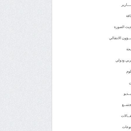
ـــارير
افة
يث الصورة
ـؤون الانتقالي
حة
بي ودولي
وم
ــديو
تمــع
ــالات
وعات