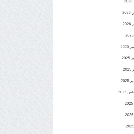
2
20
202
2025
202
202
2025
 2025
2