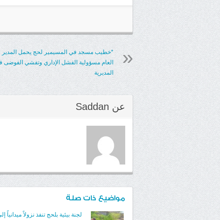
*خطيب مسجد في المسيمير لحج يحمل المدير
العام مسؤولية الفشل الإداري وتفشي الفوضى ف
المديرية
عن
Saddan
مواضيع ذات صلة
لجنة بيئية بلحج تنفذ نزولاً ميدانياً إلى