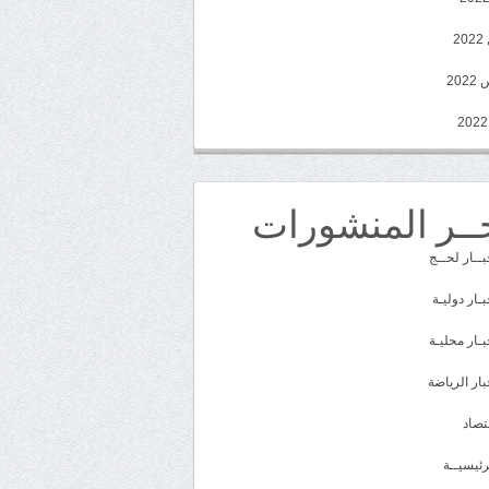
2
20
ــر المنشورات
بــار لحــج
بـار دوليـة
بـار محليـة
بار الرياضة
تصاد
رئيسيــة