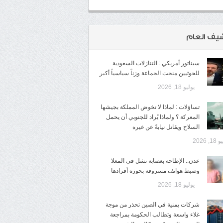
شيف العام
سيناتور أمريكي : التنازلات السعودية
للحوثيين منحت الجماعة وزناً سياسياً أكبر
يوليو 18, 2026
تساؤلات : لماذا لا تخوض المملكة بجيشها
المعركة ؟ ولماذا يُراد للجنوبي أن يحمل
السلاح ويقاتل نيابةً عن غيره
1, 2026
عدن.. الإطاحة بعصابة نشل في المعلا
وضبط هواتف مسروقة بحوزة أفرادها
يوليو 18, 2026
شركات يمنية في الصين تحذر من موجة
غلاء واسعة وتطالب الحكومة بمراجعة