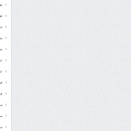
تق
ثق
حد
شـ
ص
عر
عل
فن
في
مج
مق
من