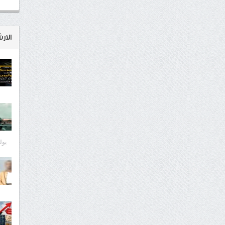
الار
يوليو 8