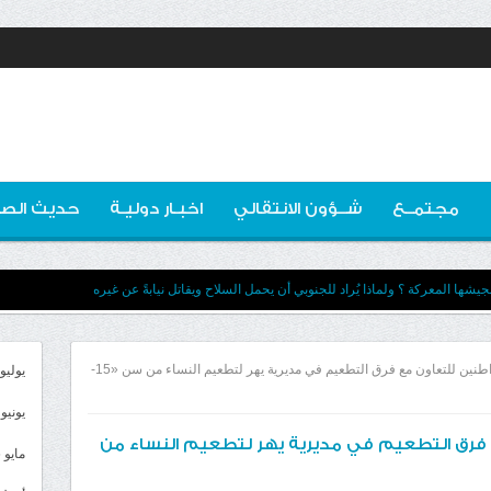
مجتمــع
شــؤون الانتقالي
اخبـار دوليـة
حديث الصو
يشها المعركة ؟ ولماذا يُراد للجنوبي أن يحمل السلاح ويقاتل نيابةً عن غيره
*دعوة لكافة المواطنين للتعاون مع فرق التطعيم في مديرية يهر لتطعيم النساء من سن «15-
يوليو 026
يونيو 2026
 فرق التطعيم في مديرية يهر لتطعيم النساء من
مايو 2026