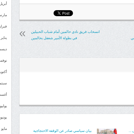
أبريل 025
مغلقة
مارس 25
فبراير 5
انسحاب فريق نادي حالمين أمام شباب الحبيلين
يناير 2025
ي
في بطولة الأمير شعفل بحالمين
ديسمبر 
نوفمبر 4
أكتوبر 4
سبتمبر 
أغسطس
يوليو 024
يونيو 2024
مايو 2024
 ...
بيان سياسي صادر عن الوقفة الاحتجاجية