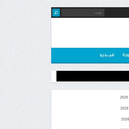
رة
فيــديو
2