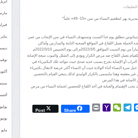
أبريل 026
على
التعليقات
مارس 26
*دعوة
هر لتطعيم النساء من سن «15- 49» عاماً*
لكافة
فبراير 6
المواطنين
يناير 2026
تيتانوس تنطلق يوم غدآ السبت وتستهدف النساء في سن الإنجاب من عمر
للتعاون
 في هذه الحملة بعمل اللقاح في المواقع الصحية الثابتة والمدارس وأماكن
مع
ديسمبر 
افق 2022/3/5م إلى يوم الخميس 2022/3/10م
فرق
لقيام بعمل اللقاح ضد مرض الكزاز ويؤدي إلى الشلل والموت نتيجة الإصابة
نوفمبر 5
التطعيم
 التراب أو الإصابة بجرح بسبب حديد صدئ حيث تتواجد تلك البكتيرياء في
بل سرة النساء أثناء الولادة حيث أن النساء أكثر عرضة لانتقال بكتيرياء
في
أكتوبر 5
 غير معقمة وهذا مايسمى بالكزاز الوليدي لذلك ينبغي القيام بالتحصين
مديرية
 الأصابة في هذا المرض
سبتمبر 
يهر
 يجب الإهتمام والعناية في أخذ اللقاح للتحصين لحماية النساء من مرض
لتطعيم
أغسطس
النساء
من
يوليو 025
Print
Yahoo
WeChat
Telegram
Messenger
Wh
L
Post
Share
سن
Mail
يونيو 2025
«15-
49»
مايو 2025
عاماً*