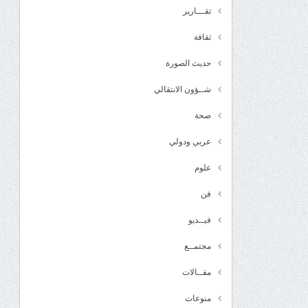
تقـــارير
ثقافة
حديث الصورة
شــؤون الانتقالي
صحة
عربي ودولي
علوم
فن
فيــديو
مجتمــع
مقــالات
منوعات