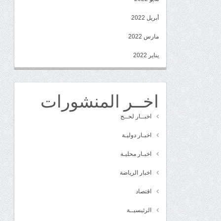
أبريل 2022
مارس 2022
يناير 2022
اخــر المنشورات
اخبــار لحــج
اخبـار دوليـة
اخبـار محليـة
اخبار الرياضة
اقتصاد
الرئيسيــة