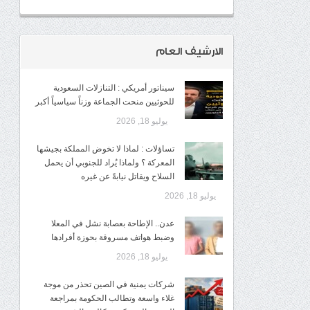
الارشيف العام
سيناتور أمريكي : التنازلات السعودية
للحوثيين منحت الجماعة وزناً سياسياً أكبر
يوليو 18, 2026
تساؤلات : لماذا لا تخوض المملكة بجيشها
المعركة ؟ ولماذا يُراد للجنوبي أن يحمل
السلاح ويقاتل نيابةً عن غيره
يوليو 18, 2026
عدن.. الإطاحة بعصابة نشل في المعلا
وضبط هواتف مسروقة بحوزة أفرادها
يوليو 18, 2026
شركات يمنية في الصين تحذر من موجة
غلاء واسعة وتطالب الحكومة بمراجعة