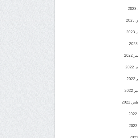
2
20
202
2022
202
202
2022
 2022
2