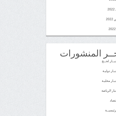
2
20
ــر المنشورات
بــار لحــج
بـار دوليـة
بـار محليـة
بار الرياضة
تصاد
رئيسيــة