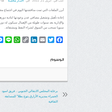
كتب في :
أبريل 21, 2022
في
اخبـار محليـة
أبرز الملفات التي تمت مناقشتها اليوم في اجتماع م
إعادة تأهيل وتشغيل مصافي عدن وعودتها لتادية دورها 
والإدارية بعد سنوات طويلة من الإهمال سيكون له دور ب
سنويا تسحب من السوق لشراء النفط ومشتقاته..
atsApp
ine
Copy
LinkedIn
Email
Twitter
Facebook
Link
الوسوم
برعاية المجلس الانتقالي الجنوبي .. فريق اسود
الحمراء بمديرية الأزارق يتوج بطلا” للمسابقة
الثقافية