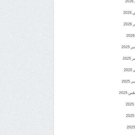
2
20
202
2025
202
202
2025
 2025
2