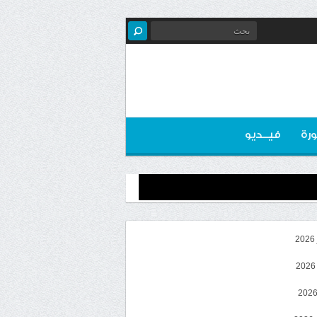
رة
فيــديو
2