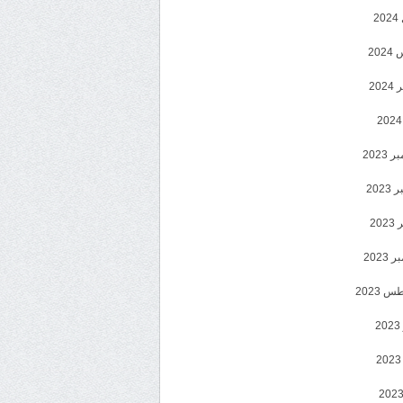
2
20
202
2023
202
202
2023
 2023
2