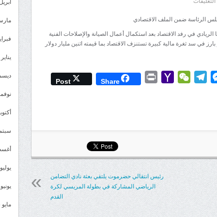
على
التعليقات
أبريل 026
إحدى
جلس الرئاسة ضمن الملف الاقتصادي
مارس 26
الملفات
الريادي في رفد الاقتصاد بعد استكمال أعمال الصيانة والإصلاحات الفنية
التي
فبراير 6
ارز في سد ثغرة مالية كبيرة تستنزف الاقتصاد بما قيمته اثنين مليار دولار
تمت
يناير 2026
مناقشتها
اليوم
ديسمبر 
Print
Yahoo
WeChat
Telegram
Messenger
Wh
L
Post
Share
في
Mail
نوفمبر 5
اجتماع
مجلس
أكتوبر 5
الرئاسة
سبتمبر 
ضمن
الملف
أغسطس
الاقتصادي
يوليو 025
مغلقة
رئيس انتقالي حضرموت يلتقي بعثة نادي التضامن
يونيو 2025
الرياضي المشاركة في بطولة المريسي لكرة
القدم
مايو 2025