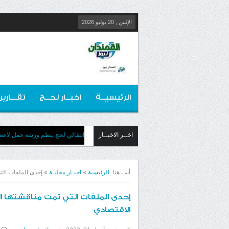
الإثنين , 20 يوليو 2026
الرئيسيــة
اخبــار لحــج
تقـــارير
اخــر الاخبــار
انتقالي لحج ينظم ورشة عمل لأعضائ
أنت هنا :
الرئيسية
»
اخبـار محليـة
»
إحدى الملفات الت
إحدى الملفات التي تمت مناقشتها ا
الاقتصادي