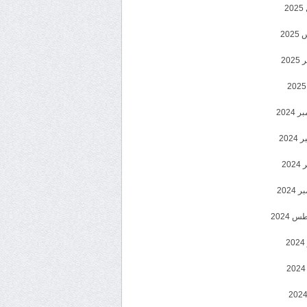
2
20
202
2024
202
202
2024
 2024
2