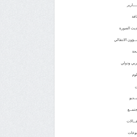
ـــارير
افة
يث الصورة
ـؤون الانتقالي
حة
بي ودولي
وم
ــديو
تمــع
ــالات
وعات