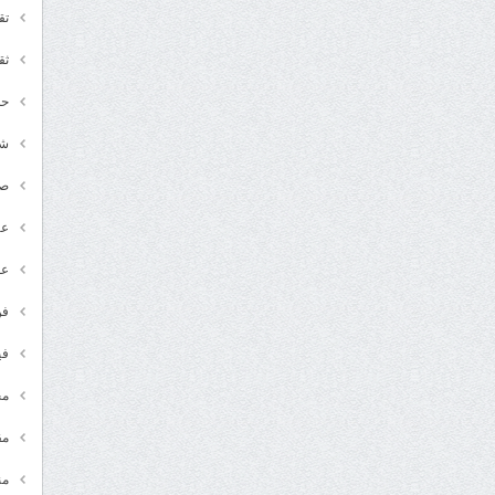
تق
ثق
حد
شـ
ص
عر
عل
فن
في
مج
مق
من