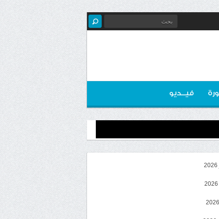
رة
فيــديو
2