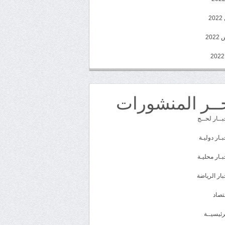
2
20
ــر المنشورات
بــار لحــج
بـار دوليـة
بـار محليـة
بار الرياضة
تصاد
رئيسيــة