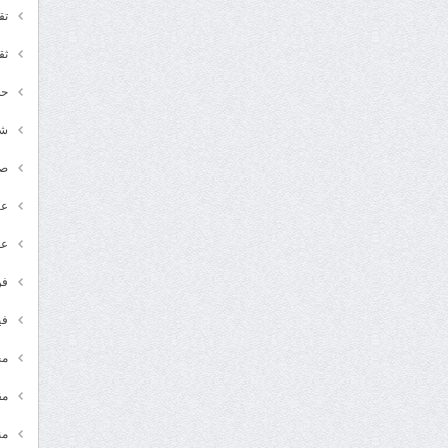
تق
ثق
حد
شـ
ص
عر
عل
فن
في
مج
مق
من