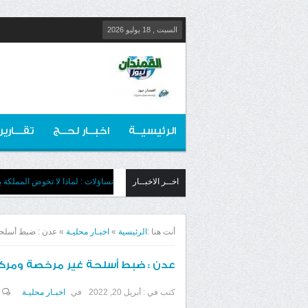
السبت , 18 يوليو 2026
الرئيسيــة
اخبــار لحــج
تقـــارير
اخــر الاخبــار
تساؤلات : لماذا لا تخوض المملكة بج
أنت هنا :
الرئيسية
»
اخبـار محليـة
»
عدن : ضبط أسلحة
عدن : ضبط أسلحة غير مرخصة ومركب
كتب في :
أبريل 20, 2022
في
اخبـار محليـة