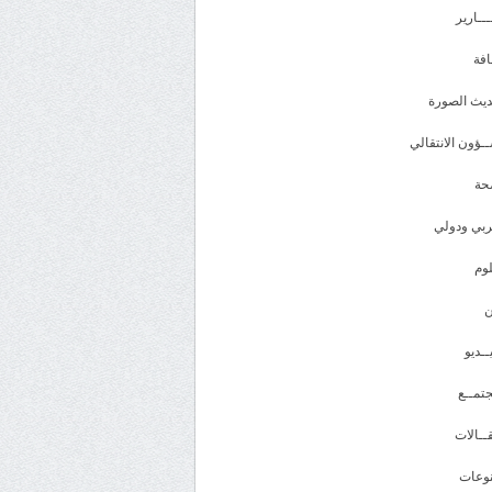
ـــارير
افة
يث الصورة
ـؤون الانتقالي
حة
بي ودولي
وم
ــديو
تمــع
ــالات
وعات