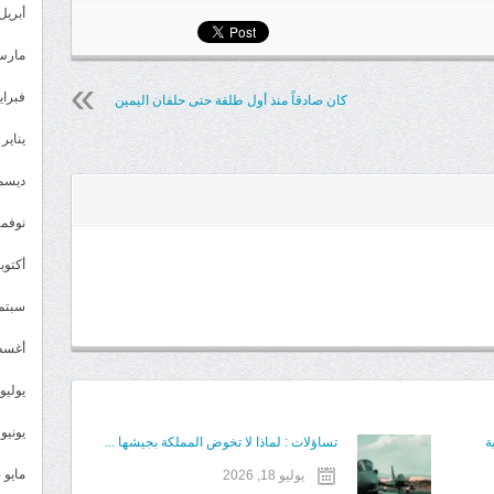
أبريل 025
مارس 25
فبراير 5
كان صادقاً منذ أول طلقة حتى حلفان اليمين
يناير 2025
ديسمبر 
نوفمبر 4
أكتوبر 4
سبتمبر 
أغسطس
يوليو 024
يونيو 2024
ة
تساؤلات : لماذا لا تخوض المملكة بجيشها ...
مايو 2024
يوليو 18, 2026