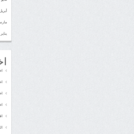
أبريل 022
مارس 22
يناير 2022
اخ
اخ
اخ
اخ
اخ
اق
ال