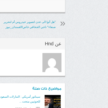
*هل أتوا الى عدن لتصوير عيدروس أم لتحرير
صنعاء* ناجي الجحافي خاص/القمندان_نيوز
عن
Hnd
مواضيع ذات صلة
سيناتور أمريكي : التنازلات السعودي
للحوثيين منحت ...