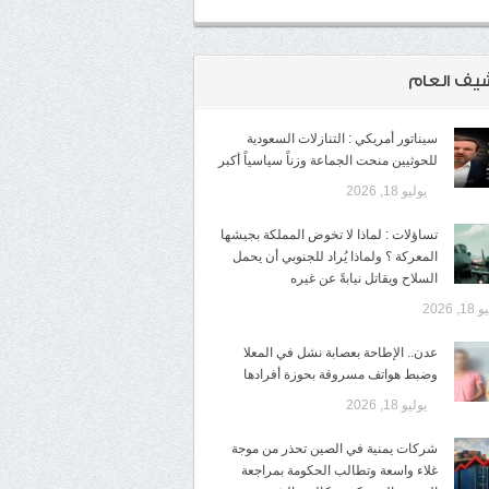
شيف العام
سيناتور أمريكي : التنازلات السعودية
للحوثيين منحت الجماعة وزناً سياسياً أكبر
يوليو 18, 2026
تساؤلات : لماذا لا تخوض المملكة بجيشها
المعركة ؟ ولماذا يُراد للجنوبي أن يحمل
السلاح ويقاتل نيابةً عن غيره
1, 2026
عدن.. الإطاحة بعصابة نشل في المعلا
وضبط هواتف مسروقة بحوزة أفرادها
يوليو 18, 2026
شركات يمنية في الصين تحذر من موجة
غلاء واسعة وتطالب الحكومة بمراجعة