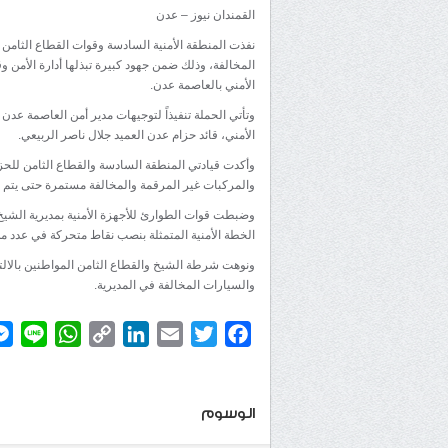
القمندان نيوز – عدن
نفذت المنطقة الأمنية السادسة وقوات القطاع الثامن
المخالفة، وذلك ضمن جهود كبيرة تبذلها أدارة الأمن و
الأمني بالعاصمة عدن.
وتأتي الحملة تنفيذاً لتوجيهات مدير أمن العاصمة عد
الأمني، قائد حزام عدن العميد جلال ناصر الربيعي.
وأكدت قيادتي المنطقة السادسة والقطاع الثامن للحز
والمركبات غير المرقمة والمخالفة مستمرة حتى يتم ت
وضبطت قوات الطوارئ للأجهزة الأمنية بمديرية الشيخ
الخطة الأمنية المتمثلة بنصب نقاط متحركة في عدد من 
ونوهت شرطة الشيخ والقطاع الثامن المواطنين بالالت
والسيارات المخالفة في المديرية.
atsApp
ine
Copy
LinkedIn
Email
Twitter
Facebook
Link
الوسوم