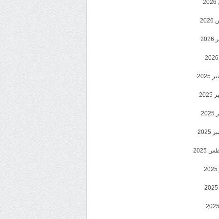
2
20
202
2025
202
202
2025
 2025
2