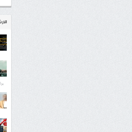
الار
يوليو 8