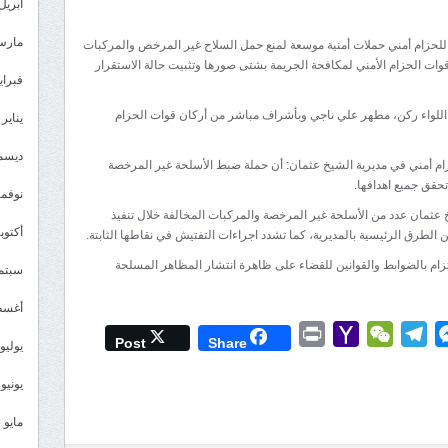
عدن
أبريل 026
:
مارس 26
 للحزام أمني حملات أمنية موسعة لمنع حمل السلاح غير المرخص والمركبات
ضبط
قوات الحزام الأمني لمكافحة الجريمة بشتى صورها وتثبيت حالة الاستقرار
أسلحة
فبراير 6
غير
ن اللواء ركن، مطهر علي ناجي وبأشراف مباشر من أركان قوات الحزام
يناير 2026
مرخصة
ومركبات
ديسمبر 
ام أمني في مديرية الشيخ عثمان: أن حملة ضبط الأسلحة غير المرخصة
مخالفة
حقق جميع اهدافها.
نوفمبر 5
خلال
 عثمان عدد من الأسلحة غير المرخصة والمركبات المخالفة خلال تنفيذ
حملة
أكتوبر 5
الطرق الرئيسية بالمديرية، كما تشدد اجراءات التفتيش في نقاطها الثابتة.
أمنية
زام بالضوابط والقوانين للقضاء على ظاهرة انتشار المظاهر المسلحة
سبتمبر 
في
الشيخ
أغسطس
عثمان
Print
Yahoo
WeChat
Telegram
Messenger
Wh
L
Post
Share
يوليو 025
مغلقة
Mail
يونيو 2025
مايو 2025