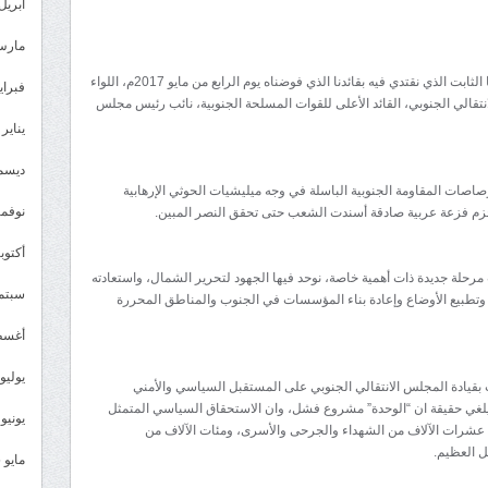
لماذا
أبريل 026
“أقسم”
مارس 26
بدون
لقد كنا واضحين وصادقين منذ اليوم الأول، وهو موقفنا الثابت الذي نقتدي فيه بقائدنا الذي فوضناه يوم الرابع من مايو 2017م، اللواء
الوحدة
فبراير 6
قالي الجنوبي، القائد الأعلى للقوات المسلحة الجنوبية، نائب رئيس مجلس
والنظام
يناير 2026
الجمهوري؟
مغلقة
ديسمبر 
صاصات المقاومة الجنوبية الباسلة في وجه ميليشيات الحوثي الإرهابية
نوفمبر 5
حزم فزعة عربية صادقة أسندت الشعب حتى تحقق النصر المبين.
أكتوبر 5
مرحلة جديدة ذات أهمية خاصة، نوحد فيها الجهود لتحرير الشمال، واستعادته
سبتمبر 
وتطبيع الأوضاع وإعادة بناء المؤسسات في الجنوب والمناطق المحررة
أغسطس
يوليو 025
يادة المجلس الانتقالي الجنوبي على المستقبل السياسي والأمني
 يلغي حقيقة ان “الوحدة” مشروع فشل، وان الاستحقاق السياسي المتمثل
يونيو 2025
اء عشرات الآلاف من الشهداء والجرحى والأسرى، ومئات الآلاف من
ل العظيم.
مايو 2025