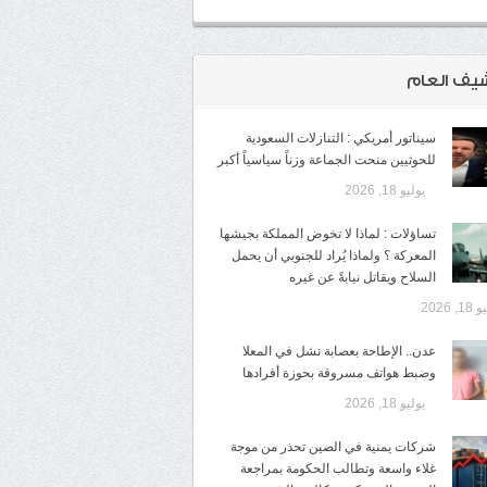
شيف العام
سيناتور أمريكي : التنازلات السعودية
للحوثيين منحت الجماعة وزناً سياسياً أكبر
يوليو 18, 2026
تساؤلات : لماذا لا تخوض المملكة بجيشها
المعركة ؟ ولماذا يُراد للجنوبي أن يحمل
السلاح ويقاتل نيابةً عن غيره
1, 2026
عدن.. الإطاحة بعصابة نشل في المعلا
وضبط هواتف مسروقة بحوزة أفرادها
يوليو 18, 2026
شركات يمنية في الصين تحذر من موجة
غلاء واسعة وتطالب الحكومة بمراجعة