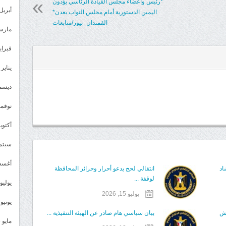
*رئيس وأعضاء مجلس القيادة الرئاسي يؤدون
أبريل 024
اليمين الدستورية أمام مجلس النواب بعدن*
القمندان_نيوز/متابعات
مارس 24
فبراير 4
يناير 2024
ديسمبر 
نوفمبر 3
أكتوبر 3
سبتمبر 
أغسطس
اد
انتقالي لحج يدعو أحرار وحرائر المحافظة
لوقفة ...
يوليو 023
يوليو 15, 2026
يونيو 2023
قش
بيان سياسي هام صادر عن الهيئة التنفيذية ...
مايو 2023