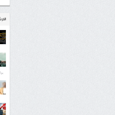
الار
يوليو 8