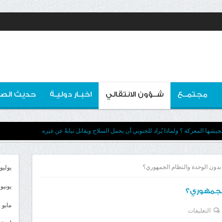
مجتمــع
شــؤون الانتقالي
اخبـار دوليـة
حديث الصو
يشها المعركة ؟ ولماذا يُراد للجنوبي أن يحمل السلاح ويقاتل نيابةً عن غيره
 بدون الوحدة والنظام الجمهوري؟
يوليو 026
يونيو 2026
الجمهوري؟
مايو 2026
على
التعليقات