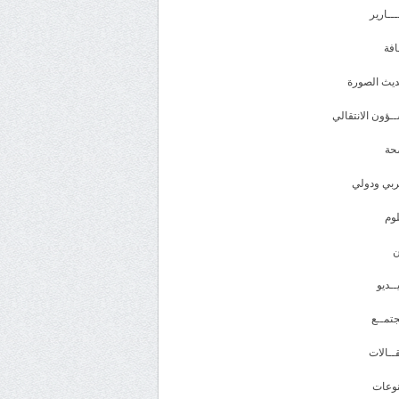
ـــارير
افة
يث الصورة
ـؤون الانتقالي
حة
بي ودولي
وم
ــديو
تمــع
ــالات
وعات