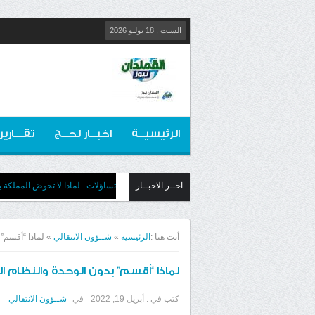
السبت , 18 يوليو 2026
الرئيسيــة
اخبــار لحــج
تقـــارير
اخــر الاخبــار
تساؤلات : لماذا لا تخوض المملكة بج
أنت هنا :
الرئيسية
»
شــؤون الانتقالي
»
لماذا “أقسم”
لماذا “أقسم” بدون الوحدة والنظام 
كتب في :
أبريل 19, 2022
في
شــؤون الانتقالي