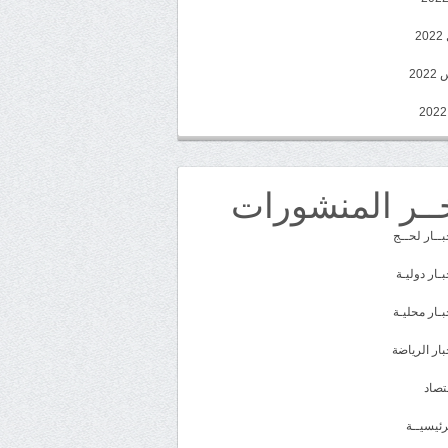
2
20
ــر المنشورات
بــار لحــج
بـار دوليـة
بـار محليـة
بار الرياضة
تصاد
رئيسيــة