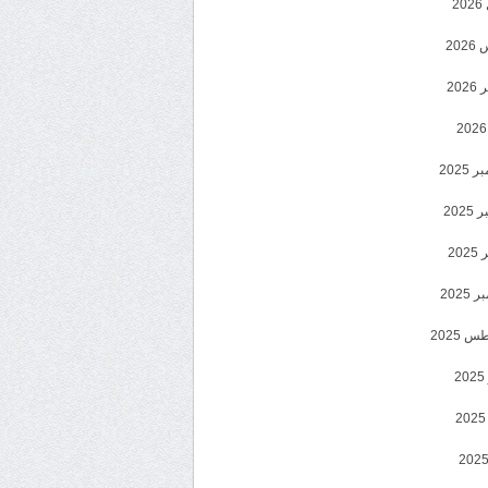
2
20
202
2025
202
202
2025
 2025
2