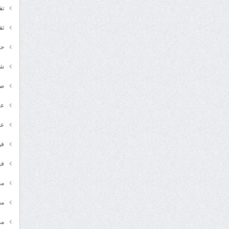
تق
ثق
حد
شـ
ص
عر
عل
فن
في
مج
مق
من