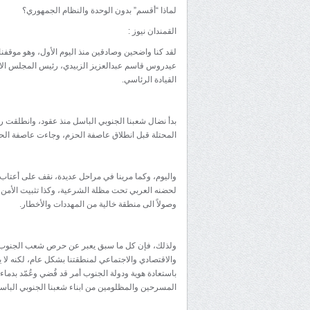
لماذا “أقسم” بدون الوحدة والنظام الجمهوري؟
القمندان نيوز :
عيدروس قاسم عبدالعزيز الزبيدي، رئيس المجلس الانت
القيادة الرئاسي.
بدأ نضال شعبنا الجنوبي الباسل منذ عقود، وانطلقت ر
المحتلة قبل انطلاق عاصفة الحزم، وجاءت عاصفة ال
واليوم، وكما مرينا في مراحل عديدة، نقف على أعتاب 
لحضنه العربي تحت مظلة الشرعية، وكذا تثبيت الأمن 
وصولاً الى منطقة خالية من المهددات والأخطار.
ولذلك، فإن كل ما سبق يعبر عن حرص شعب الجنوب بق
والاقتصادي والاجتماعي لمنطقتنا بشكل عام، لكنه لا
باستعادة هوية ودولة الجنوب أمر قد قُضي وعُمّد بدم
المسرحين والمظلومين من ابناء شعبنا الجنوبي الباس