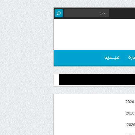
رة
فيــديو
2