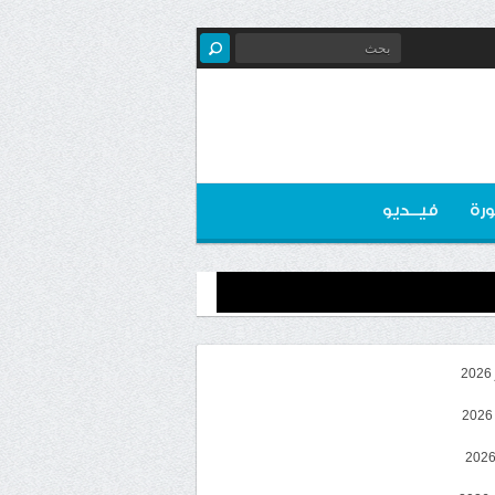
رة
فيــديو
2