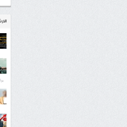
الار
يوليو 8