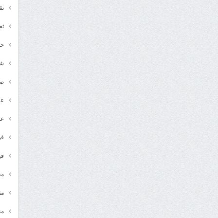
تق
ثق
حد
شـ
ص
عر
عل
فن
في
مج
مق
من