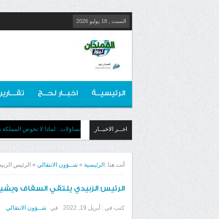
السبت , 18 يوليو 2026
الرئيسيــة
اخبــار لحــج
تقـــارير
اخــر الاخبــار
تساؤلات : لماذا لا تخوض المملكة بج
أنت هنا :
الرئيسية
»
شــؤون الانتقالي
»
الرئيس الزبيد
الرئيس الزبيدي يلتقي السقاف ويشيد ب
كتب في :
أبريل 19, 2022
في
شــؤون الانتقالي