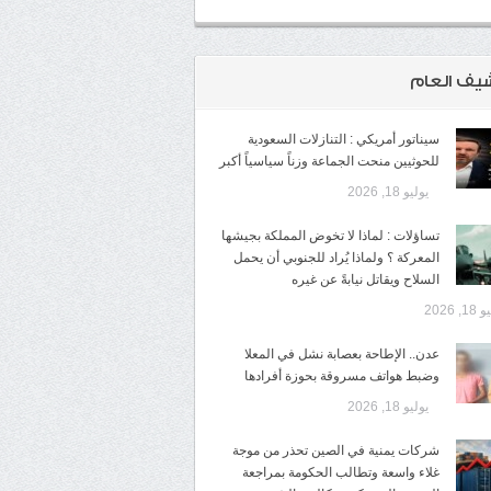
شيف العام
سيناتور أمريكي : التنازلات السعودية
للحوثيين منحت الجماعة وزناً سياسياً أكبر
يوليو 18, 2026
تساؤلات : لماذا لا تخوض المملكة بجيشها
المعركة ؟ ولماذا يُراد للجنوبي أن يحمل
السلاح ويقاتل نيابةً عن غيره
1, 2026
عدن.. الإطاحة بعصابة نشل في المعلا
وضبط هواتف مسروقة بحوزة أفرادها
يوليو 18, 2026
شركات يمنية في الصين تحذر من موجة
غلاء واسعة وتطالب الحكومة بمراجعة