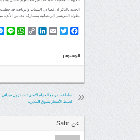
الجهات المعنية لتنفيذ عدد من المشاريع لتأهيل وتنم
الجديد بالذكر ان قطاعي الشباب والرياضة قد حظيت ب
بطولة المريسي الرمضانية بمشاركة عدد من الأندية 
atsApp
ine
Copy
LinkedIn
Email
Twitter
Facebook
Link
الوسوم
سلطة خنفر مع الحزام الأمني تنفذ نزول ميداني
لضبط الأسعار بسوق المديرية
عن
Sabr