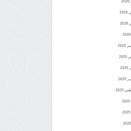
2
20
202
2025
202
202
2025
 2025
2