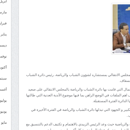
الرئيس
أبريل 026
الزبيدي
مارس 26
يلتقي
السقاف
فبراير 6
ويشيد
يناير 2026
بدور
الدائرة
ديسمبر 
وانجازاتها
نوفمبر 5
في
مجال
أكتوبر 5
الشباب
مجلس الانتقالي بمستشاره لشؤون الشباب والرياضة، رئيس دائرة الشباب
سبتمبر 
والرياضة
لسقاف.
مغلقة
أغسطس
مال التي قامت بها دائرة الشباب والرياضة بالمجلس الانتقالي على صعيد
م الملفات في الوضع الراهن بما فيها موضوع الأندية العدنية التي طالتها
يوليو 025
لدائرة الفترة المستقبلة.
ير و الجهود التي تبذلها دائرة الشباب والرياضة في الفترة الأخيرة في
يونيو 2025
..
مايو 2025
والرياضية حيث وعد الرئيس الزبيدي بالاهتمام و تكثيف الدعم بالتنسيق مع