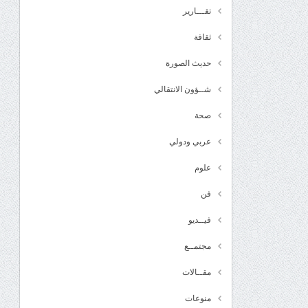
تقـــارير
ثقافة
حديث الصورة
شــؤون الانتقالي
صحة
عربي ودولي
علوم
فن
فيــديو
مجتمــع
مقــالات
منوعات