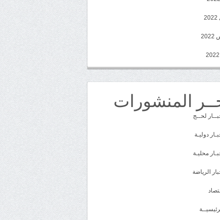
2
20
ــر المنشورات
بــار لحــج
بـار دوليـة
بـار محليـة
بار الرياضة
تصاد
رئيسيــة