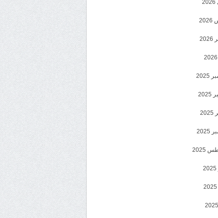
2
20
202
2025
202
202
2025
 2025
2