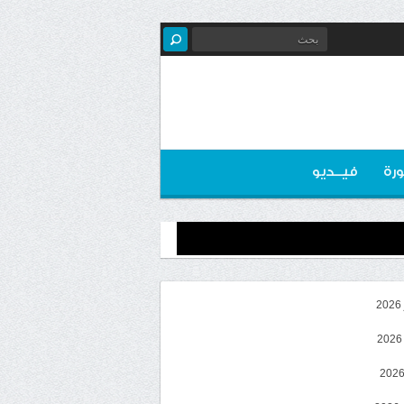
رة
فيــديو
2