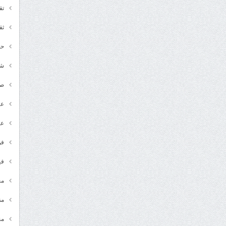
تق
ثق
حد
شـ
ص
عر
عل
فن
في
مج
مق
من