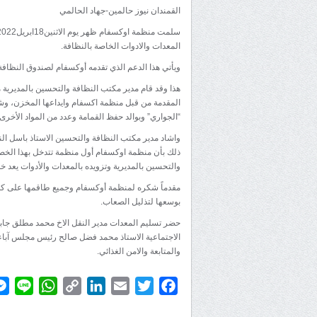
القمندان نيوز حالمين-جهاد الحالمي
المعدات والادوات الخاصة بالنظافة.
ويأتي هذا الدعم الذي تقدمه أوكسفام لصندوق النظافة 
هذا وقد قام مدير مكتب النظافة والتحسين بالمديرية م
المقدمة من قبل منظمة اكسفام وايداعها المخزن، وشم
“الجواري” وبوالد حفظ القمامة وعدد من المواد الأخرى.
واشاد مدير مكتب النظافة والتحسين الاستاذ باسل الن
ذلك بأن منظمة اوكسفام أول منظمة تتدخل بهذا الخص
والتحسين بالمديرية وتزويده بالمعدات والأدوات يعد خ
مقدماً شكره لمنظمة أوكسفام وجميع طاقمها على كل ال
بوسعها لتذليل الصعاب.
حضر تسليم المعدات مدير النقل الاخ محمد مطلق جاب
الاجتماعية الاستاذ محمد فضل صالح رئيس مجلس آباء
والمتابعة والامن الغذائي.
atsApp
ine
Copy
LinkedIn
Email
Twitter
Facebook
Link