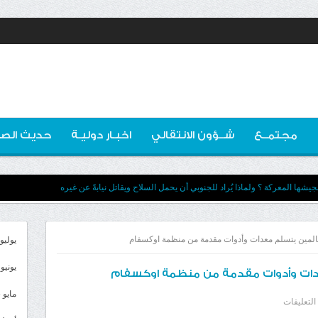
مجتمــع
شــؤون الانتقالي
اخبـار دوليـة
حديث الصو
يشها المعركة ؟ ولماذا يُراد للجنوبي أن يحمل السلاح ويقاتل نيابةً عن غيره
المين يتسلم معدات وأدوات مقدمة من منظمة اوكسفام
يوليو 026
يونيو 2026
دات وأدوات مقدمة من منظمة اوكسفام
مايو 2026
على
التعليقات