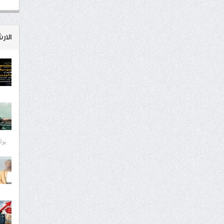
الار
يوليو 8