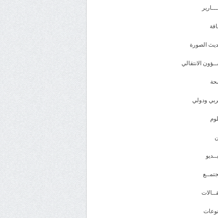
ـــارير
افة
يث الصورة
ـؤون الانتقالي
حة
بي ودولي
وم
ــديو
تمــع
ــالات
وعات