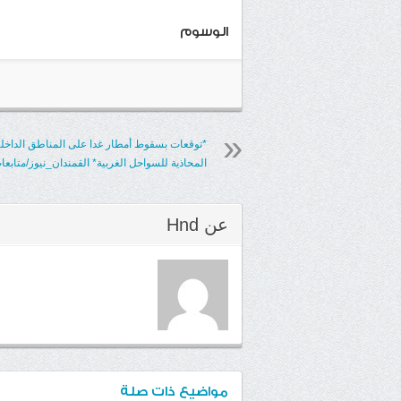
الوسوم
*توقعات بسقوط أمطار غدا على المناطق الداخلي
المحاذية للسواحل الغربية* القمندان_نيوز/متابعا
عن
Hnd
مواضيع ذات صلة