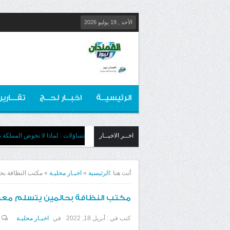
الأحد , 19 يوليو 2026
الرئيسيــة
اخبــار لحــج
تقـــارير
اخــر الاخبــار
تساؤلات : لماذا لا تخوض المملكة بج
أنت هنا :
الرئيسية
»
اخبـار محليـة
»
مكتب النظافة بح
مكتب النظافة بحالمين يتسلم مع
كتب في :
أبريل 18, 2022
في
اخبـار محليـة