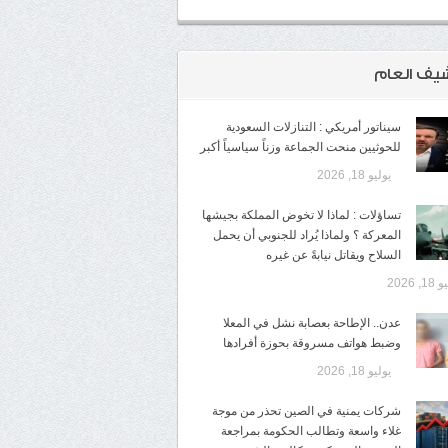
شيف العام
سيناتور أمريكي : التنازلات السعودية
للحوثيين منحت الجماعة وزناً سياسياً أكبر
يوليو 18, 2026
تساؤلات : لماذا لا تخوض المملكة بجيشها
المعركة ؟ ولماذا يُراد للجنوبي أن يحمل
السلاح ويقاتل نيابةً عن غيره
1, 2026
عدن.. الإطاحة بعصابة نشل في المعلا
وضبط هواتف مسروقة بحوزة أفرادها
يوليو 18, 2026
شركات يمنية في الصين تحذر من موجة
غلاء واسعة وتطالب الحكومة بمراجعة