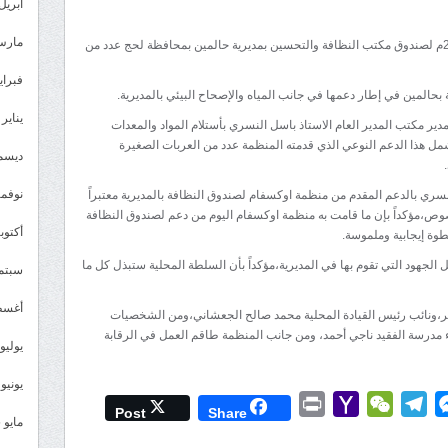
مكتب
أبريل 026
النظافة
مارس 26
سلمت منظمة اوكسفام ظهر يوم الاثنين18ابريل2022م لصندوق مكتب النظافة والتحسين بمديرية حالمين بمحافظة لحج عدد من
بحالمين
يتسلم
فبراير 6
بحالمين في إطار دعمها في جانب المياه والإصحاح البيئي بالمديرية.
معدات
يناير 2026
دير مكتب المدير العام الاستاذ باسل النسري بأستلام المواد والمعدات
وأدوات
ل هذا الدعم النوعي الذي قدمته المنظمة عدد من العربات الصغيرة
مقدمة
ديسمبر 
من
نوفمبر 5
سري بالدعم المقدم من منظمة اوكسفام لصندوق النظافة بالمديرية معتبراً
منظمة
وص،مؤكداً بإن ما قامت به منظمة اوكسفام اليوم من دعم لصندوق النظافة
اوكسفام
أكتوبر 5
طوة إيجابية وملموسة.
مغلقة
جهود التي تقوم بها في المديرية،مؤكداً بأن السلطة المحلية ستبذل كل ما
سبتمبر 
أغسطس
ر،ونائب رئيس القيادة المحلية محمد صالح الجعشاني،ومن الشخصيات
 مدرسة الفقيد ناجي أحمد، ومن جانب المنظمة طاقم العمل في الرقابة
يوليو 025
يونيو 2025
Print
Yahoo
WeChat
Telegram
Messenger
Wh
L
Post
Share
مايو 2025
Mail