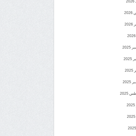
2
20
202
2025
202
202
2025
 2025
2