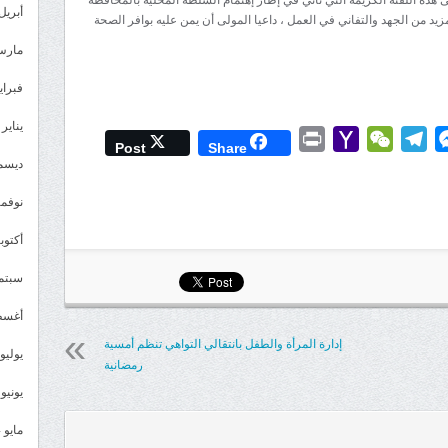
أبريل 025
 من الجهد والتفاني في العمل ، داعيا المولى أن يمن عليه بوافر الصحة
مارس 25
فبراير 5
يناير 2025
Print
Yahoo
WeChat
Telegram
Messenger
Wh
L
Post
Share
Mail
ديسمبر 
نوفمبر 4
أكتوبر 4
سبتمبر 
أغسطس
إدارة المرأة والطفل بانتقالي التواهي تنظم أمسية
يوليو 024
رمضانية
يونيو 2024
مايو 2024