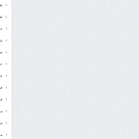
تق
ثق
حد
شـ
ص
عر
عل
فن
في
مج
مق
من