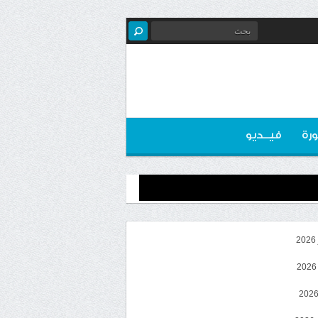
رة
فيــديو
2