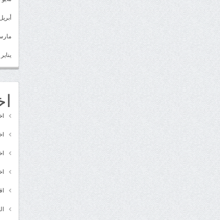
أبريل 022
مارس 22
يناير 2022
اخ
اخ
اخ
اخ
اخ
اق
ال