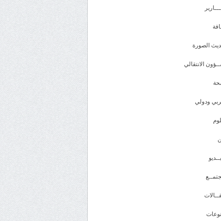
ـــارير
افة
يث الصورة
ـؤون الانتقالي
حة
بي ودولي
وم
ــديو
تمــع
ــالات
وعات