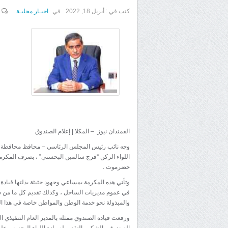
كتب في :
أبريل 18, 2022
في
اخبـار محليـة
القمندان نيوز – المكلا | إعلام الصندوق
وجه نائب رئيس المجلس الرئاسي – محافظ محافظة حض
اللواء الركن “فرج سالمين البحسني” ، بصرف المكرمة
حضرموت .
وتأتي هذه المكرمة بمساعي وجهود حثيثة بذلتها قيادة
في عموم مديريات الساحل ، وكذلك تقديم كل ما من شأ
والمبذولة نحو خدمة الوطن والمواطن خاصة في هذا ال
ورفعت قيادة الصندوق ممثله بالمدير العام التنفيذي
الصندوق ، الشكر والتقدير لسيادة اللواء البحسني على