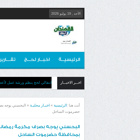
الأحد , 19 يوليو 2026
الرئيسيــة
اخبــار لحــج
تقـــارير
اخــر الاخبــار
انتقالي لحج ينظم ورشة عمل لأعضائ
أنت هنا :
الرئيسية
»
اخبـار محليـة
»
البحسني يوجه بص
حضرموت الساحل
البحسني يوجه بصرف مكرمة رمضاني
بمحافظة حضرموت الساحل