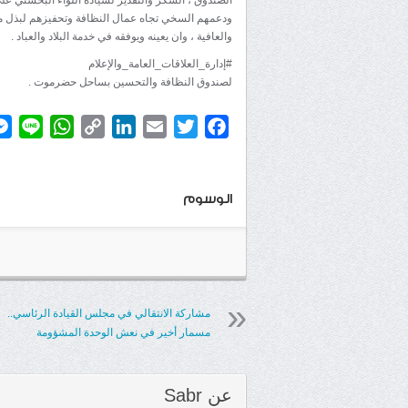
ودعمهم السخي تجاه عمال النظافة وتحفيزهم لبذل مزيد
والعافية ، وان يعينه ويوفقه في خدمة البلاد والعباد .
#إدارة_العلاقات_العامة_والإعلام
لصندوق النظافة والتحسين بساحل حضرموت .
atsApp
ine
Copy
LinkedIn
Email
Twitter
Facebook
Link
الوسوم
مشاركة الانتقالي في مجلس القيادة الرئاسي..
مسمار أخير في نعش الوحدة المشؤومة
عن
Sabr