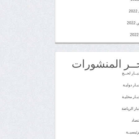
2
20
ــر المنشورات
بــار لحــج
بـار دوليـة
بـار محليـة
بار الرياضة
تصاد
رئيسيــة