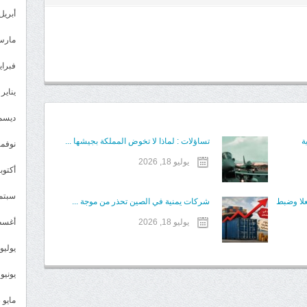
أبريل 024
مارس 24
فبراير 4
يناير 2024
ديسمبر 
ة
تساؤلات : لماذا لا تخوض المملكة بجيشها ...
نوفمبر 3
يوليو 18, 2026
أكتوبر 3
سبتمبر 
علا وضبط
شركات يمنية في الصين تحذر من موجة ...
يوليو 18, 2026
أغسطس
يوليو 023
يونيو 2023
مايو 2023