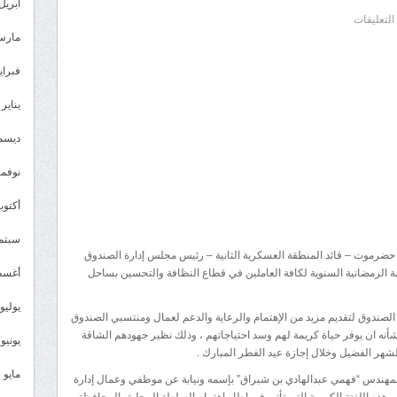
أبريل 026
على
التعليقات
مارس 26
البحسني
يوجه
فبراير 6
بصرف
يناير 2026
مكرمة
رمضانية
ديسمبر 
للعاملين
نوفمبر 5
في
قطاع
أكتوبر 5
النظافة
سبتمبر 
والتحسين
رموت – قائد المنطقة العسكرية الثانية – رئيس مجلس إدارة الصندوق
بمحافظة
 الرمضانية السنوية لكافة العاملين في قطاع النظافة والتحسين بساحل
أغسطس
حضرموت
الساحل
يوليو 025
 الصندوق لتقديم مزيد من الإهتمام والرعاية والدعم لعمال ومنتسبي الصندوق
مغلقة
نه ان يوفر حياة كريمة لهم وسد احتياجاتهم ، وذلك نظير جهودهم الشاقة
يونيو 2025
شهر الفضيل وخلال إجازة عيد الفطر المبارك .
مايو 2025
 المهندس “فهمي عبدالهادي بن شبراق” بإسمه ونيابة عن موظفي وعمال إدارة
 هذه اللفتة الكريمة التي تأتي في إطار إهتمام السلطة المحلية بالمحافظة