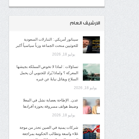
الارشيف العام
سيناتور أمريكي : التنازلات السعودية
للحوثيين منحت الجماعة وزناً سياسياً أكبر
يوليو 18, 2026
تساؤلات : لماذا لا تخوض المملكة بجيشها
المعركة ؟ ولماذا يُراد للجنوبي أن يحمل
السلاح ويقاتل نيابةً عن غيره
يوليو 18, 2026
عدن.. الإطاحة بعصابة نشل في المعلا
وضبط هواتف مسروقة بحوزة أفرادها
يوليو 18, 2026
شركات يمنية في الصين تحذر من موجة
غلاء واسعة وتطالب الحكومة بمراجعة