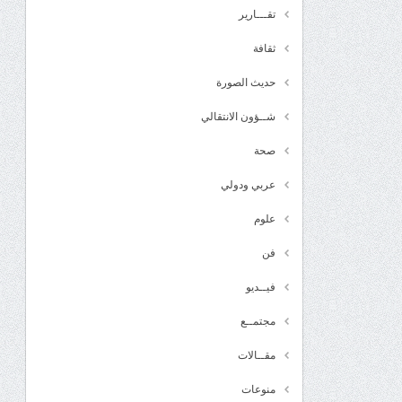
تقـــارير
ثقافة
حديث الصورة
شــؤون الانتقالي
صحة
عربي ودولي
علوم
فن
فيــديو
مجتمــع
مقــالات
منوعات