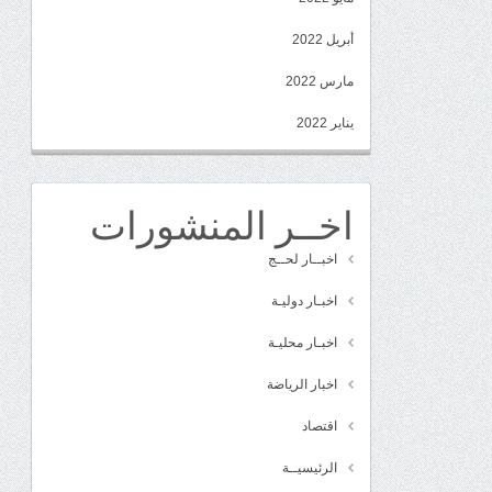
أبريل 2022
مارس 2022
يناير 2022
اخــر المنشورات
اخبــار لحــج
اخبـار دوليـة
اخبـار محليـة
اخبار الرياضة
اقتصاد
الرئيسيــة