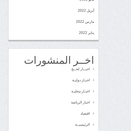
أبريل 2022
مارس 2022
يناير 2022
اخــر المنشورات
اخبــار لحــج
اخبـار دوليـة
اخبـار محليـة
اخبار الرياضة
اقتصاد
الرئيسيــة