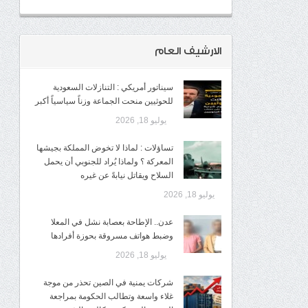
الارشيف العام
سيناتور أمريكي : التنازلات السعودية
للحوثيين منحت الجماعة وزناً سياسياً أكبر
يوليو 18, 2026
تساؤلات : لماذا لا تخوض المملكة بجيشها
المعركة ؟ ولماذا يُراد للجنوبي أن يحمل
السلاح ويقاتل نيابةً عن غيره
يوليو 18, 2026
عدن.. الإطاحة بعصابة نشل في المعلا
وضبط هواتف مسروقة بحوزة أفرادها
يوليو 18, 2026
شركات يمنية في الصين تحذر من موجة
غلاء واسعة وتطالب الحكومة بمراجعة