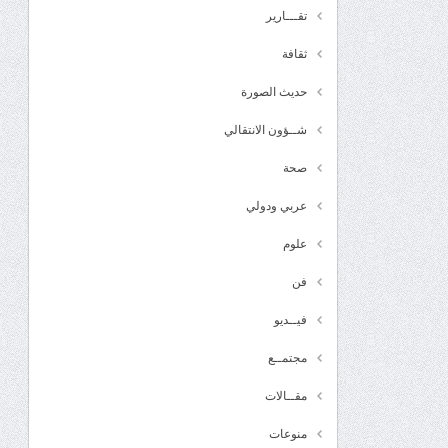
تقـــارير
ثقافة
حديث الصورة
شــؤون الانتقالي
صحة
عربي ودولي
علوم
فن
فيــديو
مجتمــع
مقــالات
منوعات