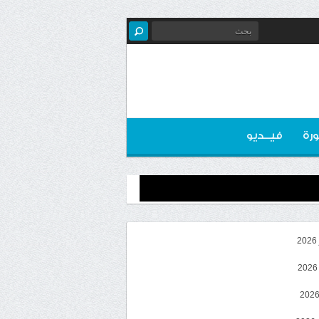
رة
فيــديو
2