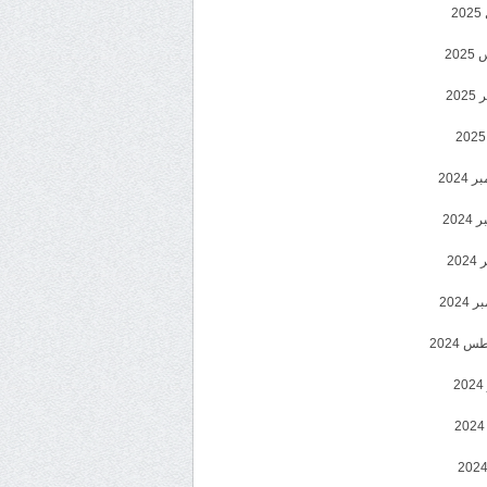
2
20
202
2024
202
202
2024
 2024
2