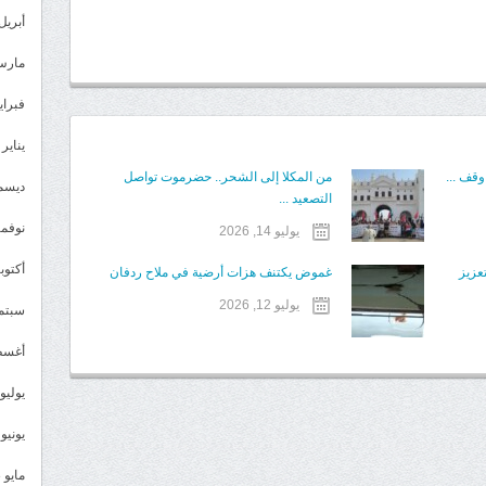
أبريل 024
مارس 24
فبراير 4
يناير 2024
وقف ...
من المكلا إلى الشحر.. حضرموت تواصل
ديسمبر 
التصعيد ...
نوفمبر 3
يوليو 14, 2026
أكتوبر 3
عزيز
غموض يكتنف هزات أرضية في ملاح ردفان
يوليو 12, 2026
سبتمبر 
أغسطس
يوليو 023
يونيو 2023
مايو 2023