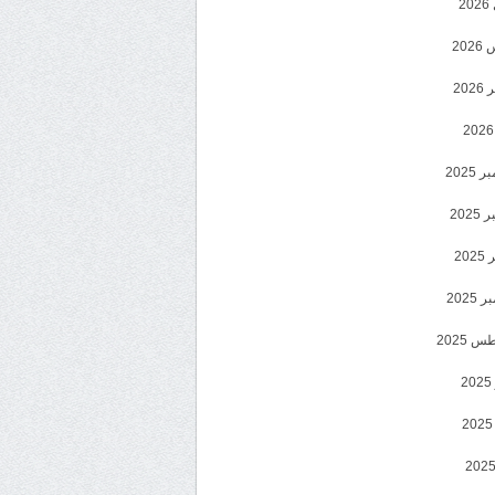
2
20
202
2025
202
202
2025
 2025
2