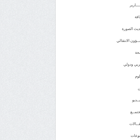
ـــارير
افة
يث الصورة
ـؤون الانتقالي
حة
بي ودولي
وم
ــديو
تمــع
ــالات
وعات