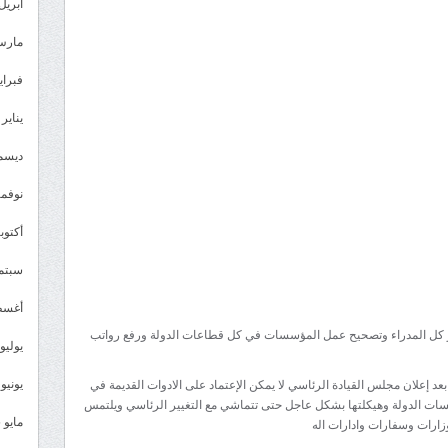
أحمد
أبريل 026
الصالح:
مارس 26
يجب
رفع
فبراير 6
رواتب
يناير 2026
الموظفين
وإعادة
ديسمبر 
هيكلة
نوفمبر 5
مؤسسات
الدولة
أكتوبر 5
بشكل
سبتمبر 
عاجل
مغلقة
أغسطس
ر كل المدراء وتصحيح عمل المؤسسات في كل قطاعات الدولة ورفع رواتب
يوليو 025
يونيو 2025
د إعلان مجلس القيادة الرئاسي لا يمكن الإعتماد على الادوات القديمة في
سات الدولة وهيكلتها بشكل عاجل حتى تتماشي مع التغيير الرئاسي ويلتمس
مايو 2025
وزارات وسفارات وادارات اله