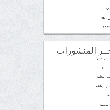
2
20
ــر المنشورات
بــار لحــج
بـار دوليـة
بـار محليـة
بار الرياضة
تصاد
رئيسيــة