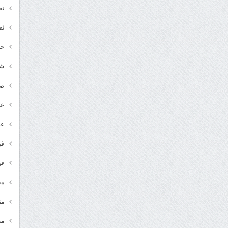
تق
ثق
حد
شـ
ص
عر
عل
فن
في
مج
مق
من