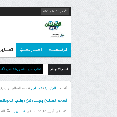
الأحد , 19 يوليو 2026
الرئيسيــة
اخبــار لحــج
تقـــارير
اخــر الاخبــار
انتقالي لحج ينظم ورشة عمل لأعضائ
أنت هنا :
الرئيسية
»
تقـــارير
»
أحمد الصالح: يجب رف
أحمد الصالح: يجب رفع رواتب المو
كتب في :
أبريل 13, 2022
في
تقـــارير
التع