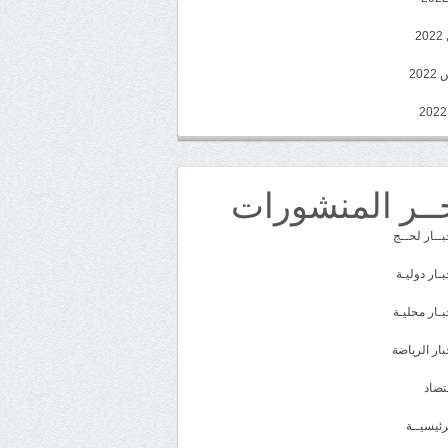
2
20
ــر المنشورات
بــار لحــج
بـار دوليـة
بـار محليـة
بار الرياضة
تصاد
رئيسيــة