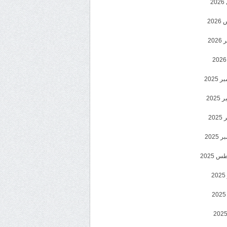
2
20
202
2025
202
202
2025
 2025
2