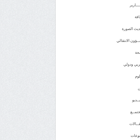
ـــارير
افة
يث الصورة
ـؤون الانتقالي
حة
بي ودولي
وم
ــديو
تمــع
ــالات
وعات