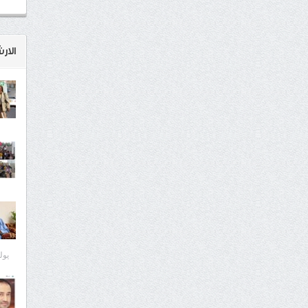
الار
يوليو 7