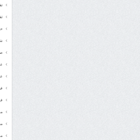
تق
ثق
حد
شـ
ص
عر
عل
فن
في
مج
مق
من