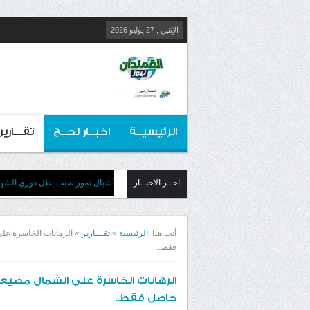
الإثنين , 27 يوليو 2026
الرئيسيــة
اخبــار لحــج
تقـــارير
اخــر الاخبــار
أشبال نمور صبب بطل دوري الشهيد
أنت هنا :
الرئيسية
»
تقـــارير
»
الرهانات الخاسرة ع
فقط..
الرهانات الخاسرة على الشمال مض
حاصل فقط..