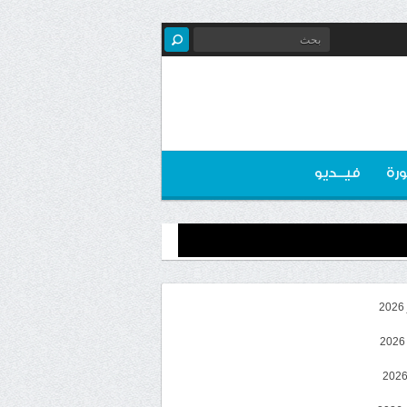
رة
فيــديو
2