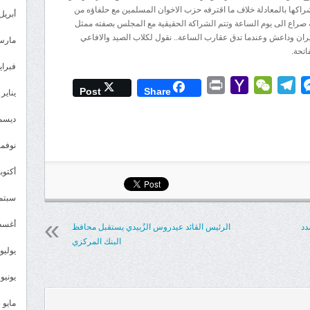
شراكها بالمعادلة خلاف ما اقترفه حزب الاخوان المسلمين مع حلفاؤه من
أبريل 024
ة صراع الى يوم الساعة وتتم الشراكة الحقيقية مع المجلس بصفته ممثل
ران وداعش وعندما تدق عقارب الساعة.. نقول لكلاب الصيد والافاعي
مارس 24
اتحة.
فبراير 4
Print
Yahoo
WeChat
Telegram
Messenger
Wh
L
Post
Share
يناير 2024
Mail
ديسمبر 
نوفمبر 3
أكتوبر 3
سبتمبر 
أغسطس
دد
الرئيس القائد عيدروس الزُبيدي يستقبل محافظ
البنك المركزي
يوليو 023
يونيو 2023
مايو 2023