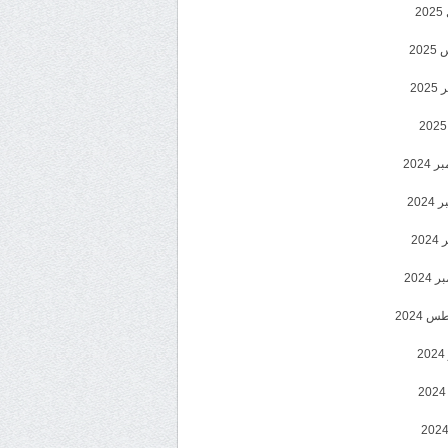
2
20
202
2024
202
202
2024
 2024
2