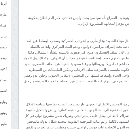
أبريل 025
مارس 25
وتوظيف الصراع بأنه سياسي بحت وليس عقائدي الامر الذي اطاح بحكومة
اض مؤخرا لمجابهة المشروع الإيراني.
فبراير 5
يناير 2025
مثل ميناء الحديدة وغاز مأرب والضرائب الجمركية وسحب البساط عن المد
اصة تحت إشراف مراغبون دوليون ودعم البنك المركزي وايداعه بالعملة
ديسمبر 
 ، لان الملف العسكري اصبح اكثر صعوبة، بالنسبة للشأن الشمالي هكذا
ط من تحتهم حسب إستراتيجية تتوافق مع الشأن الدولي ، وكذلك دول الجوار
نوفمبر 4
حت اشراف امريكا وبريطانيا وبرغبة سعودية، ناهيك عن الجانب المصري الذي
أكتوبر 4
حكومة مايسمى بالشرعية بملف الارهاب وتمكين المليشات من السيطرة
واحي الحياة وإسقاط فشلها عن المجلس الانتقالي الجنوبي وخلق عدو وهمي
سبتمبر 
 حارق حتى ينتزع ثقته بالشعب، ناهيك عن الحملة الاعلامية الشرسة من قبل
أغسطس
يوليو 024
ن المجلس الانتقالي الجنوبي وارادة شعبنا الصلبة بما فيها سياسة الأذلال
وى الضلامية الى بلدنا الجنوب الغالي ، فبعد اتفاق الرياض وتشكيل حكومة
يونيو 2024
ة بإشراك الانتقالي ليظل حليف إستراتيجي وشريك ضمن مشروع دولي في كل
شهد بالكامل رغم غياب المرجعية القانونية لتحديد شكل الدولة ماتمخض
مايو 2024
وع الدول الاتحادية غاب قوسين او ادنى حسب معطيات نتائج الحرب والقوى