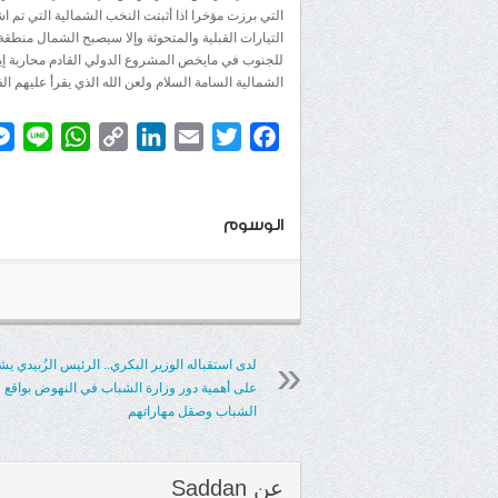
التي برزت مؤخرا اذا أثبتت النخب الشمالية التي تم ا
التيارات القبلية والمتحوثة وإلا سيصبح الشمال منطق
للجنوب في مايخص المشروع الدولي القادم محاربة إي
الشمالية السامة السلام ولعن الله الذي يقرأ عليهم الف
atsApp
ine
Copy
LinkedIn
Email
Twitter
Facebook
Link
الوسوم
لدى استقباله الوزير البكري.. الرئيس الزُبيدي يش
على أهمية دور وزارة الشباب في النهوض بواقع
الشباب وصقل مهاراتهم
عن
Saddan