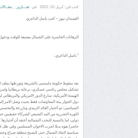
كتب في :
أبريل 10, 2022
في
تقـــارير
,
مقــالات
القمندان نيوز – كتب باسل الداعري
الرهانات الخاسرة على الشمال مضيعة للوقت ودخو
” باسل الداعري..
بعد سقوط حكومة مايسمى بالشريعة وتورطها بملف الا
تشكيل مجلس رئاسي عسكري، برعاية بريطانيا وامريكا
الهيمنة الأمريكية، سارع الدور الامريكي والبريطاني 
دول الجوار بيئة المفاوضات فقط بحيث وصل الامر إلى 
السياسي، تم أختيار القائد الزبيدي وبازرعة والبح
الثورة التحررية من المد الشيعي كشركاء حقيقيين حسب
دولي، اما بالنسبة للنخب الشمالية أعتقد أن أختيار
حاضرا بقوه بديلا لحزب الاخوان المسلمين وفي ظل غي
سياسية لانقاذ الشمال حتى لايصبح منطقة صراع وعنده