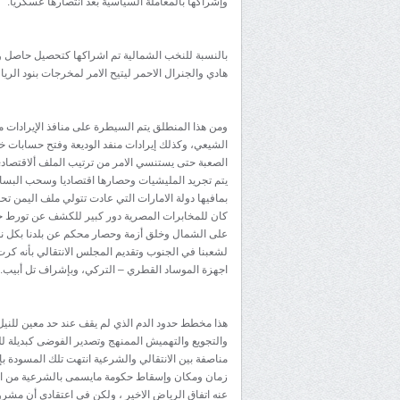
وإشراكها بالمعاملة السياسية بعد انتصارها عسكريا.
بالنسبة للنخب الشمالية تم اشراكها كتحصيل حاصل 
هادي والجنرال الاحمر ليتيح الامر لمخرجات بنود الري
ومن هذا المنطلق يتم السيطرة على منافذ الإيرادات 
الشيعي، وكذلك إيرادات منفد الوديعة وفتح حسابات خ
الصعبة حتى يستنسي الامر من ترتيب الملف ألاقتصادي
يتم تجريد المليشيات وحصارها اقتصاديا وسحب البسا
بمافيها دولة الامارات التي عادت تتولي ملف اليمن ت
كان للمخابرات المصرية دور كبير للكشف عن تورط 
على الشمال وخلق أزمة وحصار محكم عن بلدنا بكل ن
لشعبنا في الجنوب وتقديم المجلس الانتقالي بأنه كرت
اجهزة الموساد القطري – التركي، وبإشراف تل أبيب.
هذا مخطط حدود الدم الذي لم يقف عند حد معين للنيل م
والتجويع والتهميش الممنهج وتصدير الفوضى كبديلة للق
مناصفة بين الانتقالي والشرعية انتهت تلك المسود
زمان ومكان وإسقاط حكومة مايسمى بالشرعية من الم
عنه اتفاق الرياض الاخير ، ولكن في اعتقادي أن مشر