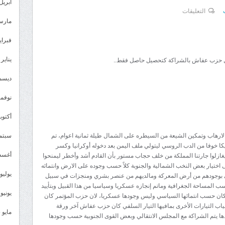
أبريل 026
على
التعليقات
مارس 26
الرهانات
الخاسرة
فبراير 6
على
يناير 2026
ل حزب عفاش بالشراكة كتحصيل حاصل فقط..
الشمال
مضيعة
ديسمبر 
للوقت
نوفمبر 5
ودخول
حزب
أكتوبر 5
عفاش
رهاب وتمكين الشيعة من السيطره على الشمال طيلة ثمانية اعوام، تم
سبتمبر 
بالشراكة
 خوفا من الدب الروسي ليتولي ملف اليمن بعد دخوله أوكرانيا وكسر
كتحصيل
أغسطس
ليغازلوا جارتنا المملكة من خلف حجاب مستور بأن القادم أشد وأخطر ليمنحوا
حاصل
اختيار بعض النخب الشمالية والجنوبة كلاً حسب وجوده على الارض وانتمائه
فقط..
يوليو 025
سني بوجودهم من أرض المعركة ومالديهم من عنصر بشري ومنجزات في سبيل
 المساحة الجغرافية وماتم إنجازه عسكريا وسياسيا من هذا القبيل وبتأييد
مغلقة
يونيو 2025
ها كان حسب انتمائها السياسي وليس وجودها عسكريا، لان حزب المؤتمر كان
اب التيارات الأخرى بمافيها التيار السلفي كان حزب عفاش آخر ورقة
مايو 2025
ا يتم الشراكة مع المجلس الانتقالي وبعض القوى الجنوبية حسب وجودها