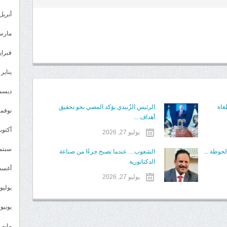
أبريل 023
مارس 23
فبراير 3
يناير 2023
ديسمبر 
غاة
الرئيس الزُبيدي يؤكد المضي نحو تحقيق
نوفمبر 2
أهداف ...
أكتوبر 2
يوليو 27, 2026
سبتمبر 
حوطة ...
الشعوب… عندما تصبح جزءًا من صناعة
الدكتاتورية
أغسطس
يوليو 27, 2026
يوليو 022
يونيو 2022
مايو 2022