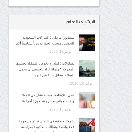
الارشيف العام
سيناتور أمريكي : التنازلات السعودية
للحوثيين منحت الجماعة وزناً سياسياً أكبر
يوليو 18, 2026
تساؤلات : لماذا لا تخوض المملكة بجيشها
المعركة ؟ ولماذا يُراد للجنوبي أن يحمل
السلاح ويقاتل نيابةً عن غيره
يوليو 18, 2026
عدن.. الإطاحة بعصابة نشل في المعلا
وضبط هواتف مسروقة بحوزة أفرادها
يوليو 18, 2026
شركات يمنية في الصين تحذر من موجة
غلاء واسعة وتطالب الحكومة بمراجعة