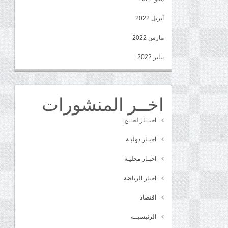
أبريل 2022
مارس 2022
يناير 2022
اخــر المنشورات
اخبــار لحــج
اخبـار دوليـة
اخبـار محليـة
اخبار الرياضة
اقتصاد
الرئيسيــة