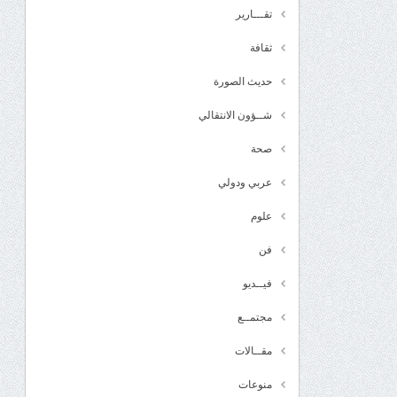
تقـــارير
ثقافة
حديث الصورة
شــؤون الانتقالي
صحة
عربي ودولي
علوم
فن
فيــديو
مجتمــع
مقــالات
منوعات