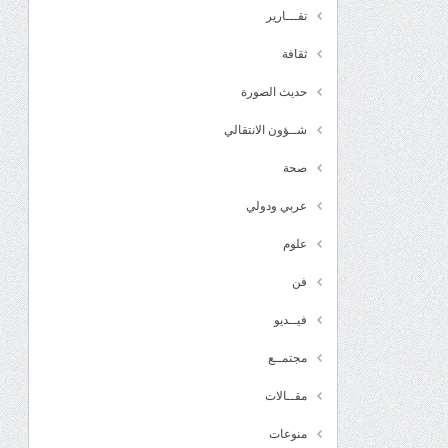
تقـــارير
ثقافة
حديث الصورة
شــؤون الانتقالي
صحة
عربي ودولي
علوم
فن
فيــديو
مجتمــع
مقــالات
منوعات