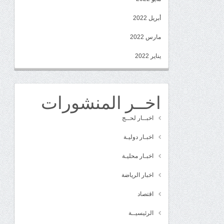
أبريل 2022
مارس 2022
يناير 2022
اخــر المنشورات
اخبــار لحــج
اخبـار دوليـة
اخبـار محليـة
اخبار الرياضة
اقتصاد
الرئيسيــة