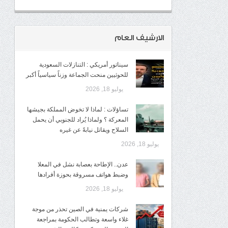
الارشيف العام
سيناتور أمريكي : التنازلات السعودية
للحوثيين منحت الجماعة وزناً سياسياً أكبر
يوليو 18, 2026
تساؤلات : لماذا لا تخوض المملكة بجيشها
المعركة ؟ ولماذا يُراد للجنوبي أن يحمل
السلاح ويقاتل نيابةً عن غيره
يوليو 18, 2026
عدن.. الإطاحة بعصابة نشل في المعلا
وضبط هواتف مسروقة بحوزة أفرادها
يوليو 18, 2026
شركات يمنية في الصين تحذر من موجة
غلاء واسعة وتطالب الحكومة بمراجعة