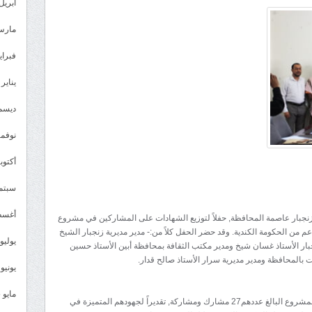
مكتب
أبريل 026
إعلام
مارس 26
أبين
يقيم
فبراير 6
حفلاً
يناير 2026
لتوزيع
الشهادات
ديسمبر 
لمشروع
نوفمبر 5
المرأة
والسلام
أكتوبر 5
مغلقة
سبتمبر 
أغسطس
 زنجبار عاصمة المحافظة, حفلاً لتوزيع الشهادات على المشاركين في مشروع
 من الحكومة الكندية. وقد حضر الحفل كلاً من:- مدير مديرية زنجبار الشيخ
يوليو 025
بار الأستاذ غسان شيخ ومدير مكتب الثقافة بمحافظة أبين الأستاذ حسين
 بالمحافظة ومدير مديرية سرار الأستاذ صالح قدار.
يونيو 2025
مايو 2025
وخلال الحفل وزعت الشهادات على المشاركين في المشروع البالغ عددهم27 مشارك ومشاركة, تقديراً لجهودهم المتميزة في