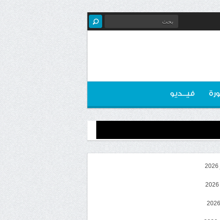
رة
فيــديو
2