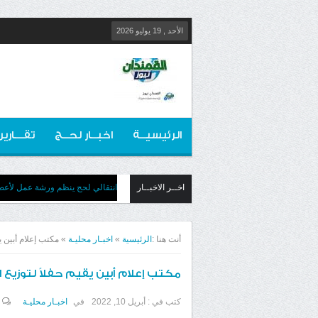
الأحد , 19 يوليو 2026
الرئيسيــة
اخبــار لحــج
تقـــارير
اخــر الاخبــار
انتقالي لحج ينظم ورشة عمل لأعضائ
أنت هنا :
الرئيسية
»
اخبـار محليـة
»
مكتب إعلام أبين ي
مكتب إعلام أبين يقيم حفلاً لتوزيع 
كتب في :
أبريل 10, 2022
في
اخبـار محليـة