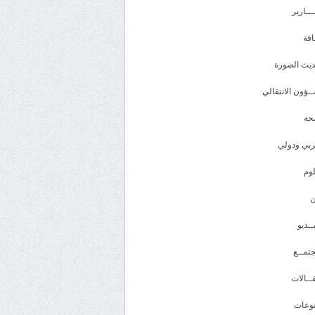
ـــارير
افة
يث الصورة
ـؤون الانتقالي
حة
بي ودولي
وم
ــديو
تمــع
ــالات
وعات