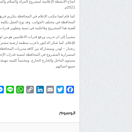
2021م.
كما قام ايضا مكتب الإعلام في المحافظة بتكريم فريق
المحافظة في مختلف الجوانب. وقد توج الحفل بكلمة ال
أهمية هذا المشروع وفاعليته في تنمية وتطوير قدرات 
مشيراً إلى ان تدريب ورفع قدرات الاعلاميين هو من ا
للإعلام. كما شكر الدكتور باعزب منظمة ارضية مشتر
زنجبار – لودر, وبمشاركة من كافة مديربات المحافظة ول
استمرارية المشروع في المحافظة لتنمية قدرات الإعلام
مستوى الداخل والخارج الخارج. ومختتماً كلمته بتهنئة
جميع اعمالهم
atsApp
ine
Copy
LinkedIn
Email
Twitter
Facebook
Link
الوسوم