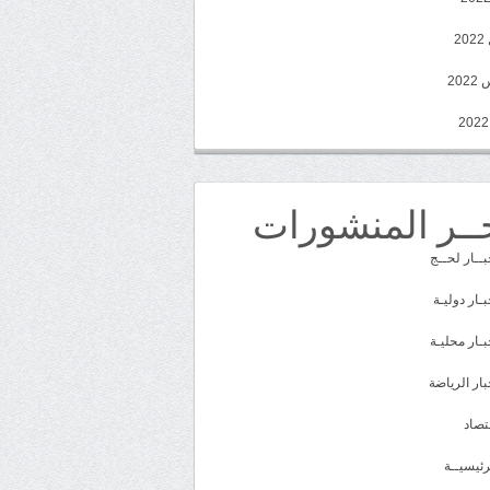
2
20
ــر المنشورات
بــار لحــج
بـار دوليـة
بـار محليـة
بار الرياضة
تصاد
رئيسيــة