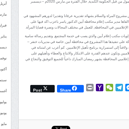
انجاح الانشطة الإعلامية لمشروع المرأة والسلام والممول من قبل الحكومة الكندية, خلال الفترة من مارس 2020م – ديسمبر
أبريل 025
مارس 25
 مشروع المراة والسلام بشهائد تقديرية عرفانا وتقديرا لدورهم المشهود في
قاها مدير مكتب إعلام محافظة أبين الدكتور ياسر باعزب اكد فيها على
فبراير 5
الإعلاميين في المحافظة, للعمل في مختلف المجالات ونصرة قضايا المرأة.
ولويات مكتب إعلام أبين والذي يصب في خدمة المجتمع, وتقديم رسالة سامية
يناير 2025
كة على تنفيذها هذا المشروع في محافظة أبين, خاصة في مديريات خنفر –
ديسمبر 
افتاً إلى استمرارية برنامج تأهيل الإعلاميين. كم أعرب عن امتنانه في
يين وتكون عندهم القدرة على الابتكار والانتاج والعطاء وتأهيلهم على
نوفمبر 4
 إعلاميي المحافظة بشهر رمضان المبارك داعياً للجميع التوفيق والنجاح في
أكتوبر 4
سبتمبر 
Print
Yahoo
WeChat
Telegram
Messenger
Wh
L
Post
Share
أغسطس
Mail
يوليو 024
يونيو 2024
مايو 2024