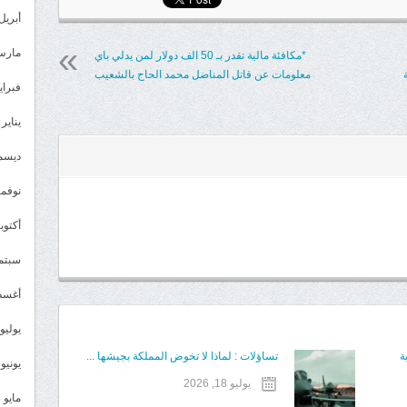
أبريل 024
مارس 24
*مكافئة مالية تقدر بـ 50 الف دولار لمن يدلي باي
معلومات عن قاتل المناضل محمد الحاج بالشعيب
فبراير 4
يناير 2024
ديسمبر 
نوفمبر 3
أكتوبر 3
سبتمبر 
أغسطس
يوليو 023
ة
تساؤلات : لماذا لا تخوض المملكة بجيشها ...
يونيو 2023
يوليو 18, 2026
مايو 2023