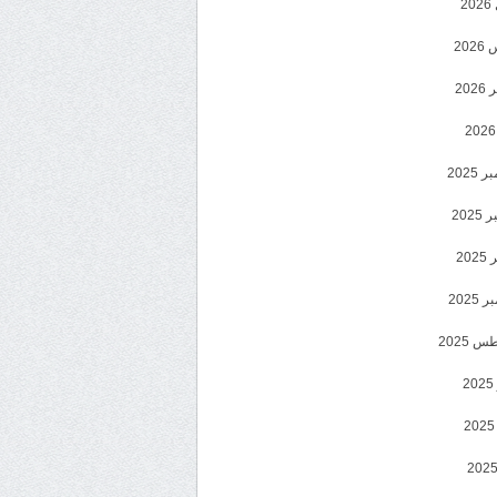
2
20
202
2025
202
202
2025
 2025
2