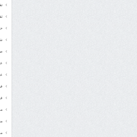
تق
ثق
حد
شـ
ص
عر
عل
فن
في
مج
مق
من