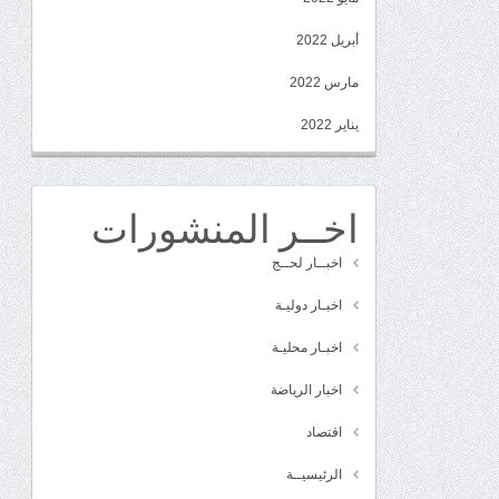
أبريل 2022
مارس 2022
يناير 2022
اخــر المنشورات
اخبــار لحــج
اخبـار دوليـة
اخبـار محليـة
اخبار الرياضة
اقتصاد
الرئيسيــة