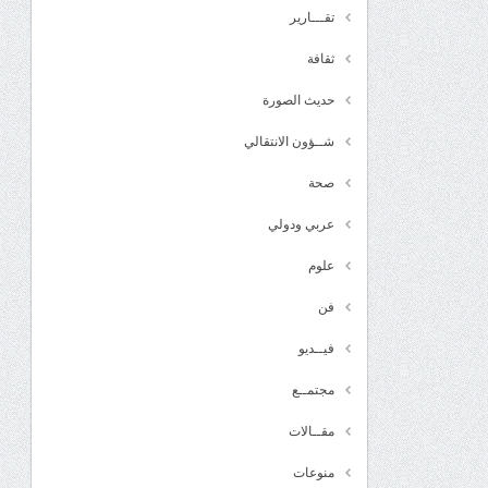
تقـــارير
ثقافة
حديث الصورة
شــؤون الانتقالي
صحة
عربي ودولي
علوم
فن
فيــديو
مجتمــع
مقــالات
منوعات