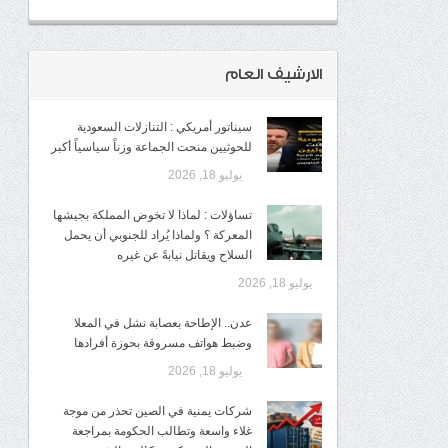
الارشيف العام
سيناتور أمريكي : التنازلات السعودية
للحوثيين منحت الجماعة وزناً سياسياً أكبر
يوليو 18, 2026
تساؤلات : لماذا لا تخوض المملكة بجيشها
المعركة ؟ ولماذا يُراد للجنوبي أن يحمل
السلاح ويقاتل نيابةً عن غيره
يوليو 18, 2026
عدن.. الإطاحة بعصابة نشل في المعلا
وضبط هواتف مسروقة بحوزة أفرادها
يوليو 18, 2026
شركات يمنية في الصين تحذر من موجة
غلاء واسعة وتطالب الحكومة بمراجعة