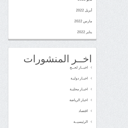
أبريل 2022
مارس 2022
يناير 2022
اخــر المنشورات
اخبــار لحــج
اخبـار دوليـة
اخبـار محليـة
اخبار الرياضة
اقتصاد
الرئيسيــة