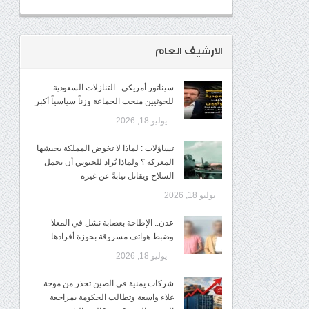
الارشيف العام
سيناتور أمريكي : التنازلات السعودية
للحوثيين منحت الجماعة وزناً سياسياً أكبر
يوليو 18, 2026
تساؤلات : لماذا لا تخوض المملكة بجيشها
المعركة ؟ ولماذا يُراد للجنوبي أن يحمل
السلاح ويقاتل نيابةً عن غيره
يوليو 18, 2026
عدن.. الإطاحة بعصابة نشل في المعلا
وضبط هواتف مسروقة بحوزة أفرادها
يوليو 18, 2026
شركات يمنية في الصين تحذر من موجة
غلاء واسعة وتطالب الحكومة بمراجعة