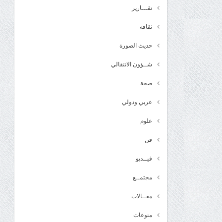
تقـــارير
ثقافة
حديث الصورة
شــؤون الانتقالي
صحة
عربي ودولي
علوم
فن
فيــديو
مجتمــع
مقــالات
منوعات