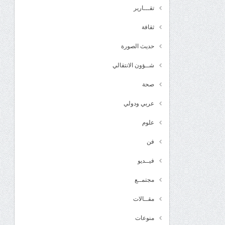
تقـــارير
ثقافة
حديث الصورة
شــؤون الانتقالي
صحة
عربي ودولي
علوم
فن
فيــديو
مجتمــع
مقــالات
منوعات