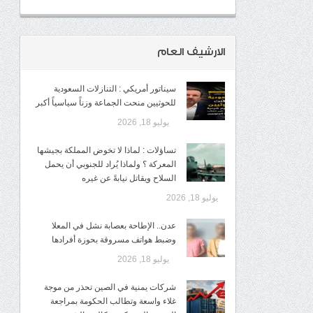
الارشيف العام
سيناتور أمريكي : التنازلات السعودية
للحوثيين منحت الجماعة وزناً سياسياً أكبر
يوليو 18, 2026
تساؤلات : لماذا لا تخوض المملكة بجيشها
المعركة ؟ ولماذا يُراد للجنوبي أن يحمل
السلاح ويقاتل نيابةً عن غيره
يوليو 18, 2026
عدن.. الإطاحة بعصابة نشل في المعلا
وضبط هواتف مسروقة بحوزة أفرادها
يوليو 18, 2026
شركات يمنية في الصين تحذر من موجة
غلاء واسعة وتطالب الحكومة بمراجعة