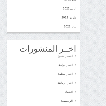
أبريل 2022
مارس 2022
يناير 2022
اخــر المنشورات
اخبــار لحــج
اخبـار دوليـة
اخبـار محليـة
اخبار الرياضة
اقتصاد
الرئيسيــة