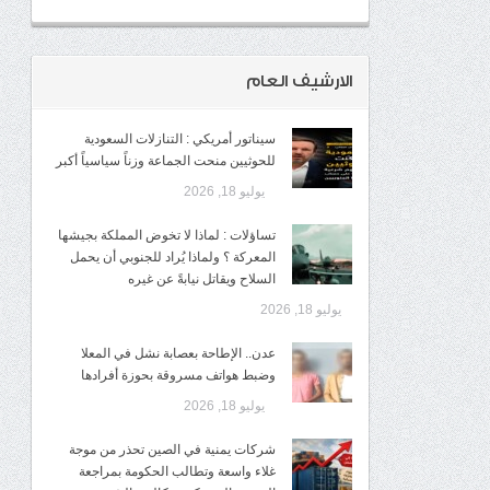
الارشيف العام
سيناتور أمريكي : التنازلات السعودية
للحوثيين منحت الجماعة وزناً سياسياً أكبر
يوليو 18, 2026
تساؤلات : لماذا لا تخوض المملكة بجيشها
المعركة ؟ ولماذا يُراد للجنوبي أن يحمل
السلاح ويقاتل نيابةً عن غيره
يوليو 18, 2026
عدن.. الإطاحة بعصابة نشل في المعلا
وضبط هواتف مسروقة بحوزة أفرادها
يوليو 18, 2026
شركات يمنية في الصين تحذر من موجة
غلاء واسعة وتطالب الحكومة بمراجعة