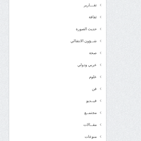
تقـــارير
ثقافة
حديث الصورة
شــؤون الانتقالي
صحة
عربي ودولي
علوم
فن
فيــديو
مجتمــع
مقــالات
منوعات