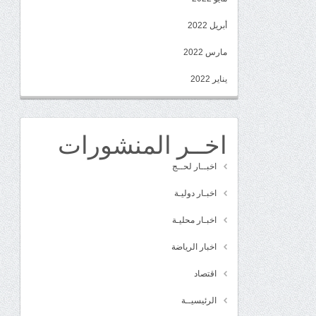
أبريل 2022
مارس 2022
يناير 2022
اخــر المنشورات
اخبــار لحــج
اخبـار دوليـة
اخبـار محليـة
اخبار الرياضة
اقتصاد
الرئيسيــة