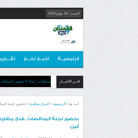
السبت , 18 يوليو 2026
الرئيسيــة
اخبــار لحــج
تقـــارير
اخــر الاخبــار
تساؤلات : لماذا لا تخوض المملكة بج
أنت هنا :
الرئيسية
»
اخبـار محليـة
»
بحضور لجنة المنا
بحضور لجنة المناقصات ..فتح مظاريف
أبين