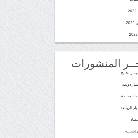
2
20
ــر المنشورات
بــار لحــج
بـار دوليـة
بـار محليـة
بار الرياضة
تصاد
رئيسيــة