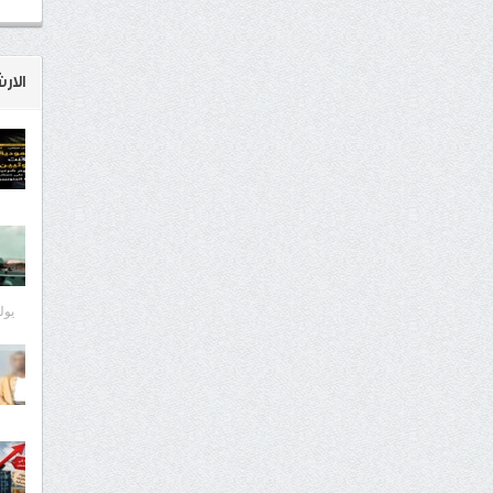
الار
يوليو 8