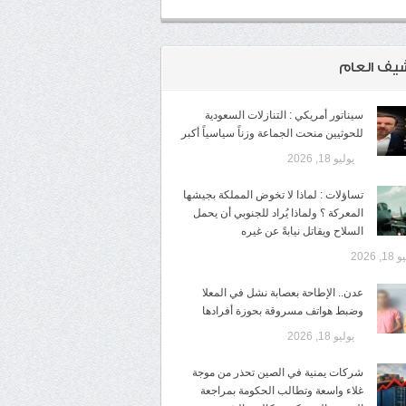
شيف العام
سيناتور أمريكي : التنازلات السعودية
للحوثيين منحت الجماعة وزناً سياسياً أكبر
يوليو 18, 2026
تساؤلات : لماذا لا تخوض المملكة بجيشها
المعركة ؟ ولماذا يُراد للجنوبي أن يحمل
السلاح ويقاتل نيابةً عن غيره
1, 2026
عدن.. الإطاحة بعصابة نشل في المعلا
وضبط هواتف مسروقة بحوزة أفرادها
يوليو 18, 2026
شركات يمنية في الصين تحذر من موجة
غلاء واسعة وتطالب الحكومة بمراجعة