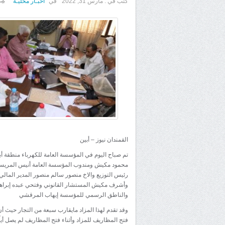
كتب في :
مارس 31, 2022
في
اخبـار محليـة
القمندان نيوز – أبين
تم صباح اليوم في المؤسسة العامة للكهرباء منطقة أ
محمود مكيش ومندوب المؤسسة العامة أنيس المريسي 
رئيس التوزيع والاخ منصور سالم منصور المدير المالي
وأشرف مكيش المستشار القانوني وفتحي عبده إبراهيم 
والناطق الرسمي للمؤسسة إيهاب المرقشي
وقد تقدم لهذا المزاد مايقارب سبعة من التجار حيث 
فتح المظاريف للمزاد وأثناء فتح المظاريف لم يصل أيا