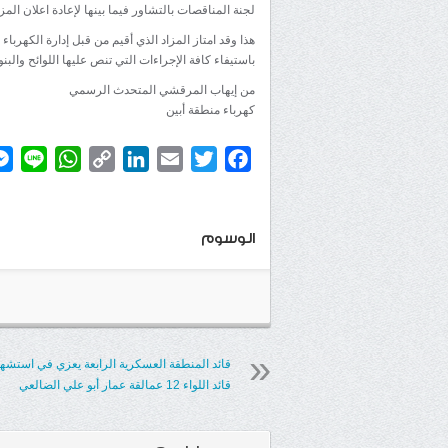
لجنة المناقصات بالتشاور فيما بينها لإعادة اعلان ا
هذا وقد امتاز المزاد الذي أقيم من قبل إدارة الكهربا
باستيفاء كافة الإجراءات التي تنص عليها اللوائح والبنو
من إيهاب المرقشي المتحدث الرسمي
كهرباء منطقة أبين
atsApp
ine
Copy
LinkedIn
Email
Twitter
Facebook
Link
الوسوم
قائد المنطقة العسكرية الرابعة يعزي في استشها
قائد اللواء 12 عمالقة عمار أبو علي الضالعي