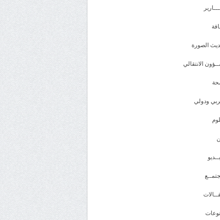
ـــارير
افة
يث الصورة
ـؤون الانتقالي
حة
بي ودولي
وم
ــديو
تمــع
ــالات
وعات