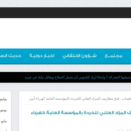
مجتمــع
شــؤون الانتقالي
اخبـار دوليـة
حديث الصو
يشها المعركة ؟ ولماذا يُراد للجنوبي أن يحمل السلاح ويقاتل نيابةً عن غيره
قصات ..فتح مظاريف المزاد العلني للخردة بالمؤسسة العامة كهرباء أبين
يوليو 026
يونيو 2026
 المزاد العلني للخردة بالمؤسسة العامة كهرباء
مايو 2026