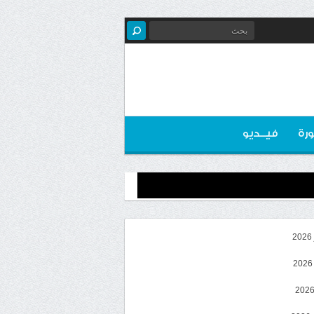
رة
فيــديو
2