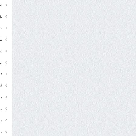
تق
ثق
حد
شـ
ص
عر
عل
فن
في
مج
مق
من