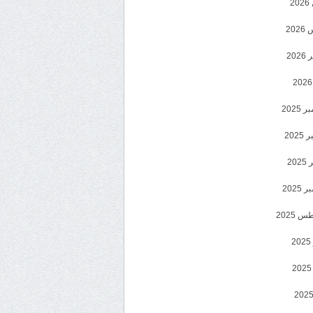
2
20
202
2025
202
202
2025
 2025
2