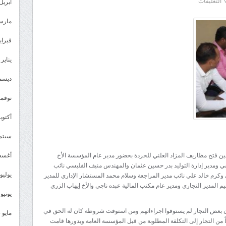
على
التعليقات
أبريل 026
بحضور
مارس 26
لجنة
المناقصات
فبراير 6
..فتح
يناير 2026
مظاريف
المزاد
ديسمبر 
العلني
نوفمبر 5
للخردة
بالمؤسسة
أكتوبر 5
العامة
سبتمبر 
كهرباء
أبين
أغسطس
بين فتح مظاريف المزاد العلني للخردة بحضور مدير عام المؤسسة الأخ
مغلقة
ومدير إدارة التوليد بدر حسين عثمان والمهندس منيف الفليسي نائب
يوليو 025
 وكرم خالد علي نائب مدير المراجعة وسلام محمد المستشار الإداري للمدير
المدير التجاري ومدير عام مكتب المالية عبده ناجي والأخ إيهاب الزري
يونيو 2025
أن بعض التجار لم يستوفوا اجراءاتهم ومن استوفت شروطة كان له الحق في
مايو 2025
ً من التجار إلى التكلفة المطلوبة من قبل المؤسسة العامة وبدورها قامت