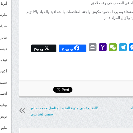
لمزاد في الصحف في وقت لاحق.
أبريل 025
ء متمثلة بمديرها محمود مكيش ولجنة المناقصات بالشفافية والحياد والالتزام
مارس 25
د ولازال المزاد قائم
فبراير 5
يناير 2025
Print
Yahoo
WeChat
Telegram
Messenger
Wh
L
ديسمبر 
Post
Share
Mail
نوفمبر 4
أكتوبر 4
سبتمبر 
أغسطس
يوليو 024
د
*الضالع تحيي مئوية الفقيد المناضل محمد صالح
سعيد الشاعري
يونيو 2024
مايو 2024