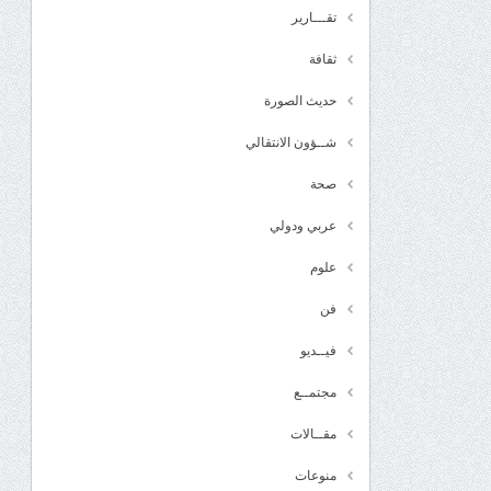
تقـــارير
ثقافة
حديث الصورة
شــؤون الانتقالي
صحة
عربي ودولي
علوم
فن
فيــديو
مجتمــع
مقــالات
منوعات