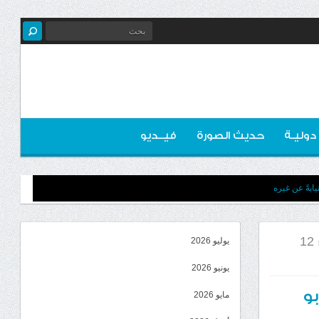
 دوليـة
حديث الصورة
فيــديو
ابةً عن غيره
الرئيس الزُبيدي يُعزّي بوفاة قائد اللواء 12
يوليو 2026
يونيو 2026
مار أبو
مايو 2026