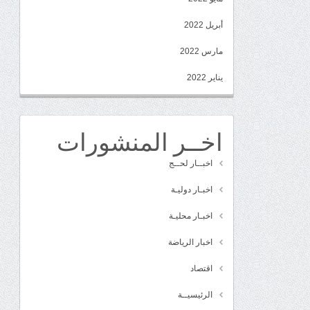
أبريل 2022
مارس 2022
يناير 2022
اخــر المنشورات
اخبــار لحــج
اخبـار دوليـة
اخبـار محليـة
اخبار الرياضة
اقتصاد
الرئيسيــة