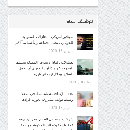
الارشيف العام
سيناتور أمريكي : التنازلات السعودية
للحوثيين منحت الجماعة وزناً سياسياً أكبر
يوليو 18, 2026
تساؤلات : لماذا لا تخوض المملكة بجيشها
المعركة ؟ ولماذا يُراد للجنوبي أن يحمل
السلاح ويقاتل نيابةً عن غيره
يوليو 18, 2026
عدن.. الإطاحة بعصابة نشل في المعلا
وضبط هواتف مسروقة بحوزة أفرادها
يوليو 18, 2026
شركات يمنية في الصين تحذر من موجة
غلاء واسعة وتطالب الحكومة بمراجعة