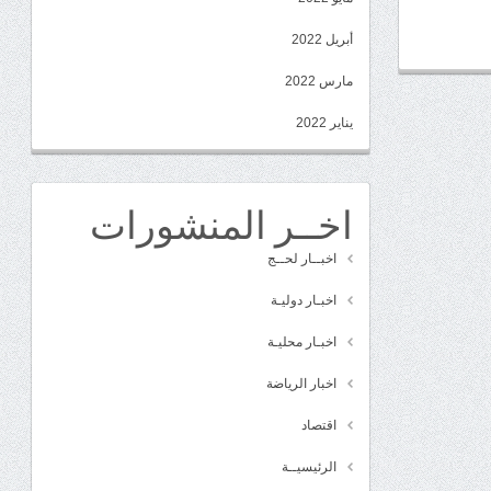
أبريل 2022
مارس 2022
يناير 2022
اخــر المنشورات
اخبــار لحــج
اخبـار دوليـة
اخبـار محليـة
اخبار الرياضة
اقتصاد
الرئيسيــة