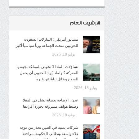
الارشيف العام
سيناتور أمريكي : التنازلات السعودية
للحوثيين منحت الجماعة وزناً سياسياً أكبر
يوليو 18, 2026
تساؤلات : لماذا لا تخوض المملكة بجيشها
المعركة ؟ ولماذا يُراد للجنوبي أن يحمل
السلاح ويقاتل نيابةً عن غيره
يوليو 18, 2026
عدن.. الإطاحة بعصابة نشل في المعلا
وضبط هواتف مسروقة بحوزة أفرادها
يوليو 18, 2026
شركات يمنية في الصين تحذر من موجة
غلاء واسعة وتطالب الحكومة بمراجعة