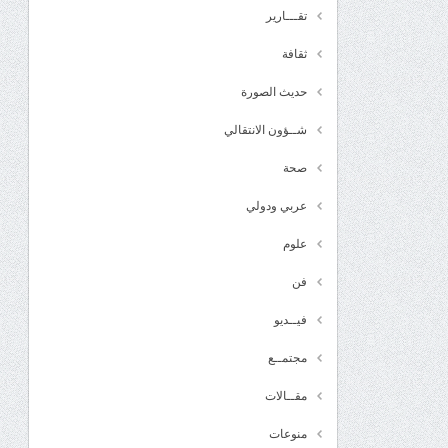
تقـــارير
ثقافة
حديث الصورة
شــؤون الانتقالي
صحة
عربي ودولي
علوم
فن
فيــديو
مجتمــع
مقــالات
منوعات