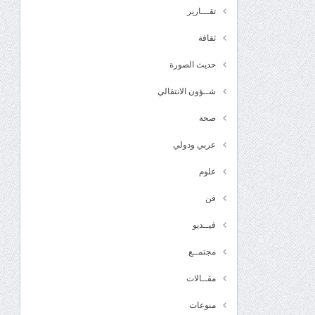
تقـــارير
ثقافة
حديث الصورة
شــؤون الانتقالي
صحة
عربي ودولي
علوم
فن
فيــديو
مجتمــع
مقــالات
منوعات