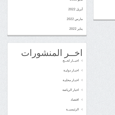
أبريل 2022
مارس 2022
يناير 2022
اخــر المنشورات
اخبــار لحــج
اخبـار دوليـة
اخبـار محليـة
اخبار الرياضة
اقتصاد
الرئيسيــة