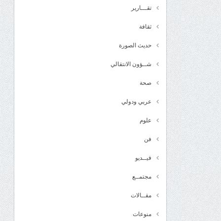
تقـــارير
ثقافة
حديث الصورة
شــؤون الانتقالي
صحة
عربي ودولي
علوم
فن
فيــديو
مجتمــع
مقــالات
منوعات