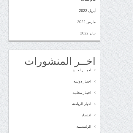
أبريل 2022
مارس 2022
يناير 2022
اخــر المنشورات
اخبــار لحــج
اخبـار دوليـة
اخبـار محليـة
اخبار الرياضة
اقتصاد
الرئيسيــة