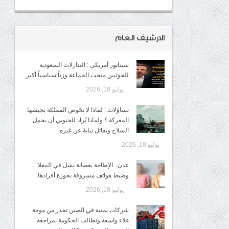
الارشيف العام
سيناتور أمريكي : التنازلات السعودية
للحوثيين منحت الجماعة وزناً سياسياً أكبر
يوليو 18, 2026
تساؤلات : لماذا لا تخوض المملكة بجيشها
المعركة ؟ ولماذا يُراد للجنوبي أن يحمل
السلاح ويقاتل نيابةً عن غيره
يوليو 18, 2026
عدن.. الإطاحة بعصابة نشل في المعلا
وضبط هواتف مسروقة بحوزة أفرادها
يوليو 18, 2026
شركات يمنية في الصين تحذر من موجة
غلاء واسعة وتطالب الحكومة بمراجعة