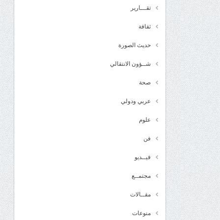
تقـــارير
ثقافة
حديث الصورة
شــؤون الانتقالي
صحة
عربي ودولي
علوم
فن
فيــديو
مجتمــع
مقــالات
منوعات