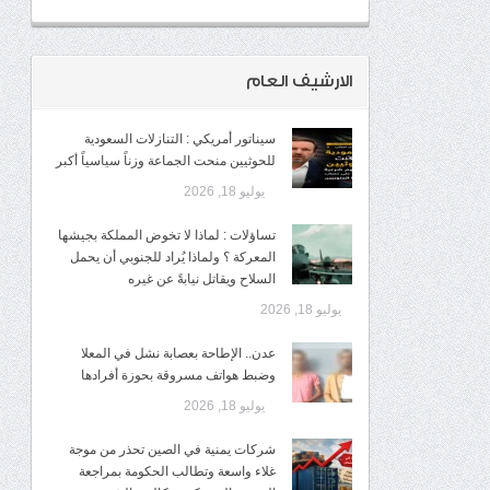
الارشيف العام
سيناتور أمريكي : التنازلات السعودية
للحوثيين منحت الجماعة وزناً سياسياً أكبر
يوليو 18, 2026
تساؤلات : لماذا لا تخوض المملكة بجيشها
المعركة ؟ ولماذا يُراد للجنوبي أن يحمل
السلاح ويقاتل نيابةً عن غيره
يوليو 18, 2026
عدن.. الإطاحة بعصابة نشل في المعلا
وضبط هواتف مسروقة بحوزة أفرادها
يوليو 18, 2026
شركات يمنية في الصين تحذر من موجة
غلاء واسعة وتطالب الحكومة بمراجعة