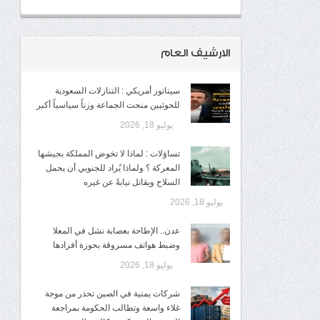
الارشيف العام
سيناتور أمريكي : التنازلات السعودية
للحوثيين منحت الجماعة وزناً سياسياً أكبر
يوليو 18, 2026
تساؤلات : لماذا لا تخوض المملكة بجيشها
المعركة ؟ ولماذا يُراد للجنوبي أن يحمل
السلاح ويقاتل نيابةً عن غيره
يوليو 18, 2026
عدن.. الإطاحة بعصابة نشل في المعلا
وضبط هواتف مسروقة بحوزة أفرادها
يوليو 18, 2026
شركات يمنية في الصين تحذر من موجة
غلاء واسعة وتطالب الحكومة بمراجعة