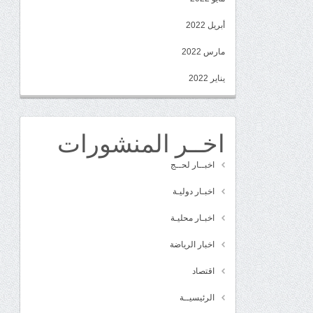
أبريل 2022
مارس 2022
يناير 2022
اخــر المنشورات
اخبــار لحــج
اخبـار دوليـة
اخبـار محليـة
اخبار الرياضة
اقتصاد
الرئيسيــة