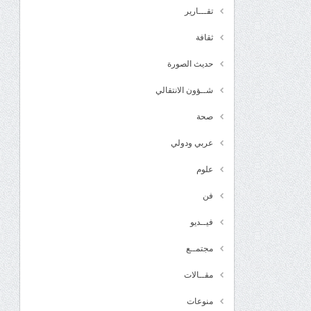
تقـــارير
ثقافة
حديث الصورة
شــؤون الانتقالي
صحة
عربي ودولي
علوم
فن
فيــديو
مجتمــع
مقــالات
منوعات