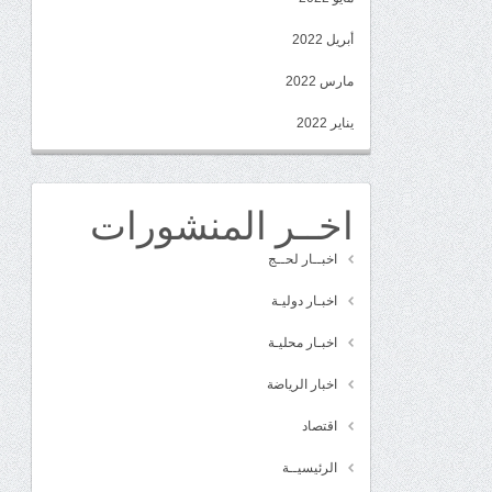
أبريل 2022
مارس 2022
يناير 2022
اخــر المنشورات
اخبــار لحــج
اخبـار دوليـة
اخبـار محليـة
اخبار الرياضة
اقتصاد
الرئيسيــة