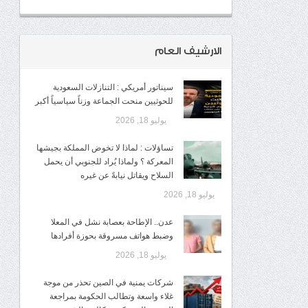
الارشيف العام
سيناتور أمريكي : التنازلات السعودية
للحوثيين منحت الجماعة وزناً سياسياً أكبر
يوليو 18, 2026
تساؤلات : لماذا لا تخوض المملكة بجيشها
المعركة ؟ ولماذا يُراد للجنوبي أن يحمل
السلاح ويقاتل نيابةً عن غيره
يوليو 18, 2026
عدن.. الإطاحة بعصابة نشل في المعلا
وضبط هواتف مسروقة بحوزة أفرادها
يوليو 18, 2026
شركات يمنية في الصين تحذر من موجة
غلاء واسعة وتطالب الحكومة بمراجعة