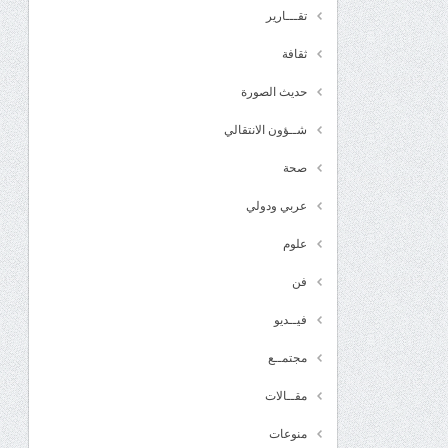
تقـــارير
ثقافة
حديث الصورة
شــؤون الانتقالي
صحة
عربي ودولي
علوم
فن
فيــديو
مجتمــع
مقــالات
منوعات