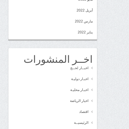
أبريل 2022
مارس 2022
يناير 2022
اخــر المنشورات
اخبــار لحــج
اخبـار دوليـة
اخبـار محليـة
اخبار الرياضة
اقتصاد
الرئيسيــة