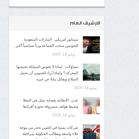
الارشيف العام
سيناتور أمريكي : التنازلات السعودية
للحوثيين منحت الجماعة وزناً سياسياً أكبر
يوليو 18, 2026
تساؤلات : لماذا لا تخوض المملكة بجيشها
المعركة ؟ ولماذا يُراد للجنوبي أن يحمل
السلاح ويقاتل نيابةً عن غيره
يوليو 18, 2026
عدن.. الإطاحة بعصابة نشل في المعلا
وضبط هواتف مسروقة بحوزة أفرادها
يوليو 18, 2026
شركات يمنية في الصين تحذر من موجة
غلاء واسعة وتطالب الحكومة بمراجعة