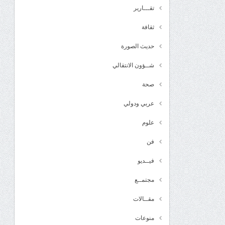
تقـــارير
ثقافة
حديث الصورة
شــؤون الانتقالي
صحة
عربي ودولي
علوم
فن
فيــديو
مجتمــع
مقــالات
منوعات