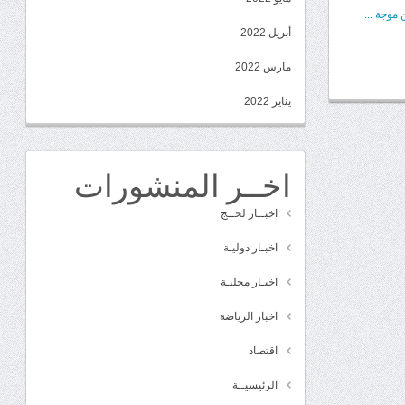
موجة ...
أبريل 2022
مارس 2022
يناير 2022
اخــر المنشورات
اخبــار لحــج
اخبـار دوليـة
اخبـار محليـة
اخبار الرياضة
اقتصاد
الرئيسيــة