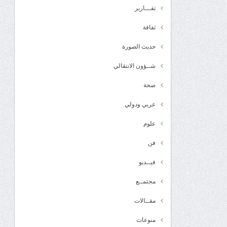
تقـــارير
ثقافة
حديث الصورة
شــؤون الانتقالي
صحة
عربي ودولي
علوم
فن
فيــديو
مجتمــع
مقــالات
منوعات