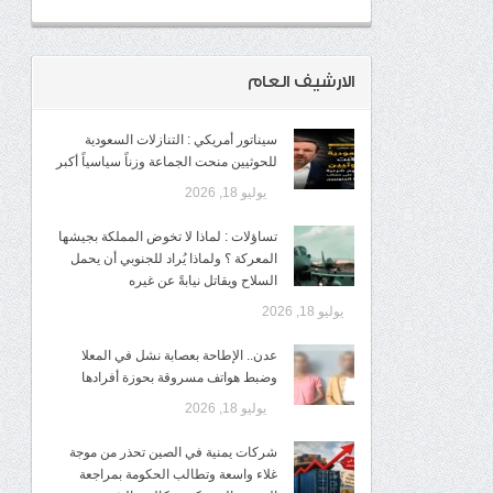
الارشيف العام
سيناتور أمريكي : التنازلات السعودية
للحوثيين منحت الجماعة وزناً سياسياً أكبر
يوليو 18, 2026
تساؤلات : لماذا لا تخوض المملكة بجيشها
المعركة ؟ ولماذا يُراد للجنوبي أن يحمل
السلاح ويقاتل نيابةً عن غيره
يوليو 18, 2026
عدن.. الإطاحة بعصابة نشل في المعلا
وضبط هواتف مسروقة بحوزة أفرادها
يوليو 18, 2026
شركات يمنية في الصين تحذر من موجة
غلاء واسعة وتطالب الحكومة بمراجعة