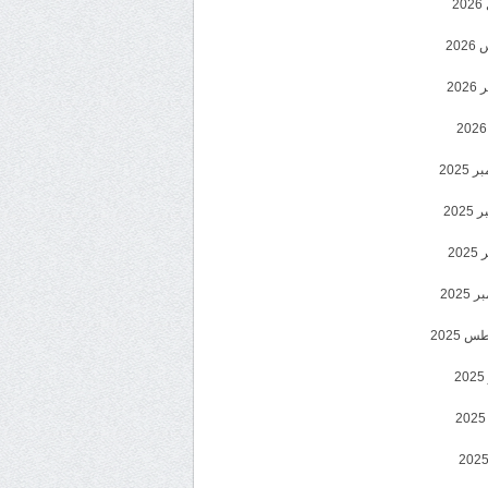
2
20
202
2025
202
202
2025
 2025
2