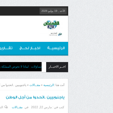
الأحد , 19 يوليو 2026
الرئيسيــة
اخبــار لحــج
تقـــارير
اخــر الاخبــار
تساؤلات : لماذا لا تخوض المملكة بج
أنت هنا :
الرئيسية
»
مقــالات
»
ياجنوبيين ..اتحدوا من
ياجنوبيين ..اتحدوا من أجل الوطن
كتب في :
مارس 22, 2022
في
مقــالات
الت