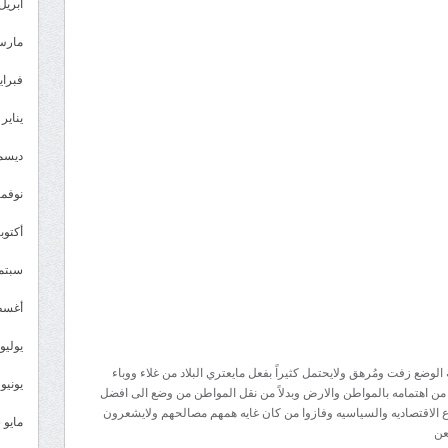
ياجنوبيين
أبريل 026
..اتحدوا
مارس 26
من
أجل
فبراير 6
الوطن
يناير 2026
مغلقة
ديسمبر 
نوفمبر 5
أكتوبر 5
سبتمبر 
أغسطس
يوليو 025
لوضع زفت ومُرهق ولايحتمل كثيراً بفعل مايعتري البلاد من غلاء ووباء
يونيو 2025
من اهتمامه بالمواطن والارض وبدلاً من نقل المواطن من وضع الى افضل
ع الاقتصاديه والسياسيه وفازوا من كان غايه همهم مصالحهم ولايشعرون
مايو 2025
عن