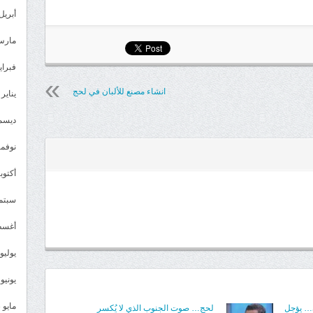
أبريل 024
مارس 24
فبراير 4
انشاء مصنع للألبان في لحج
يناير 2024
ديسمبر 
نوفمبر 3
أكتوبر 3
سبتمبر 
أغسطس
يوليو 023
يونيو 2023
مايو 2023
ي… يؤجل
لحج… صوت الجنوب الذي لا يُكسر