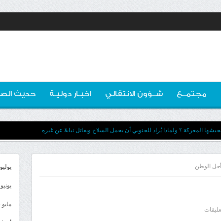
مجتمــع
شــؤون الانتقالي
اخبـار دوليـة
حديث الصو
يشها المعركة ؟ ولماذا يُراد للجنوبي أن يحمل السلاح ويقاتل نيابةً عن غيره
 أجل الوطن
يوليو 026
يونيو 2026
مايو 2026
على
عليقات