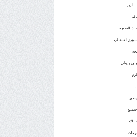
ـــارير
افة
يث الصورة
ـؤون الانتقالي
حة
بي ودولي
وم
ــديو
تمــع
ــالات
وعات