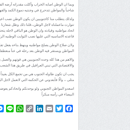
وبما ان الوطن اصابه الخراب وآكلت مقدراته آرضه ا
شاحباً والمواطن تتدحرج في وجنتيه دموع الكمد والقه
ولذلك يتطلب منا كاجنوبيين ان يكون الوطن نصب اعينن
تتوارث ماعملناه لاجل الوطن،،قلنا ذلك وظل شعارنا م
اتحاد مواطنيه وقيادته وان الوطن هو الباقي لاجله يت
قاعدته الاساسيه التي عليها نصب الثوابت الوطنيه الر
ولان صلاح الوطن يصلح مواطنيه وينهظ بناءه بفعل ت
المواطن ويستقر فيه الوطن بعد رحله في عنآ منعطفا
والاهم من هذا كله وحده الجنوبيين هي قوتهم والعمل 
والاقتصادي التي تبني العراقيل في طريق هذا الشعب
يجب ان تكون طاوله الجنوب هي من تجمع الكل بعيداً ع
مثلى ،، والّا فأبعدوني عن الحكمه التي لاتعمل لاجل ا
اسعدو المواطن الجنوبي ولو بوحدتكم واتحادكم يعوضه
البيضاء في رأسه مبكراً
atsApp
ine
Copy
LinkedIn
Email
Twitter
Facebook
Link