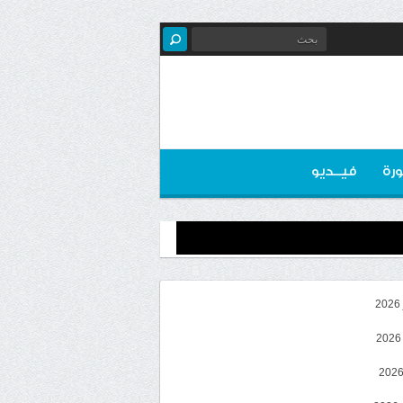
رة
فيــديو
2