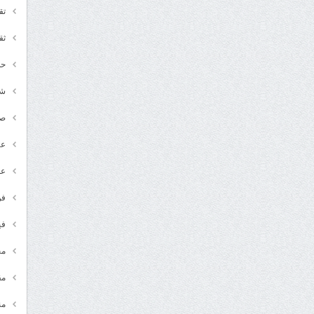
تق
ثق
حد
شـ
ص
عر
عل
فن
في
مج
مق
من