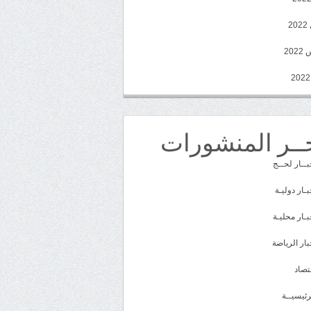
2
20
ــر المنشورات
بــار لحــج
بـار دوليـة
بـار محليـة
بار الرياضة
تصاد
رئيسيــة