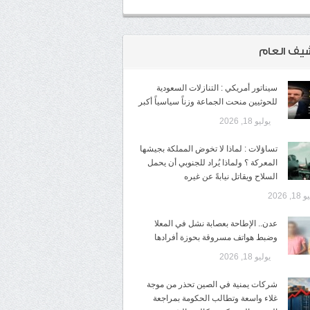
شيف العام
سيناتور أمريكي : التنازلات السعودية
للحوثيين منحت الجماعة وزناً سياسياً أكبر
يوليو 18, 2026
تساؤلات : لماذا لا تخوض المملكة بجيشها
المعركة ؟ ولماذا يُراد للجنوبي أن يحمل
السلاح ويقاتل نيابةً عن غيره
1, 2026
عدن.. الإطاحة بعصابة نشل في المعلا
وضبط هواتف مسروقة بحوزة أفرادها
يوليو 18, 2026
شركات يمنية في الصين تحذر من موجة
غلاء واسعة وتطالب الحكومة بمراجعة