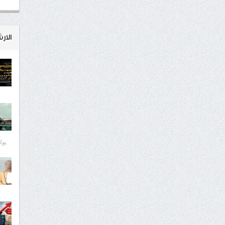
الار
يوليو 8