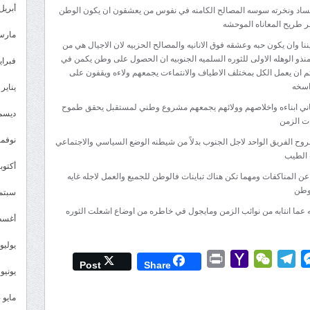
أبريل 025
لفساد ونخرته سوسه المصالح الكامنه في نفوس من يعشقون ان يكون الوطن
ر طريح المعاناه الموحشه
مارس 25
ا وان يكون حبه وعشقه فوق الانانيه والمصالح الحزبيه لان الاجيال هي من
نذو الوهله الاولى للثوره السلميه الجنوبيه ان الحصول على وطن يكمن في
فبراير 5
حتم ان يعمل الكل بمختلف الاطياف والانتماءت يجمعهم ولاءه ويقفون على
اسخه
يناير 2025
فاني ابناءه واخلاصهم وولائهم يجمعهم مشروع وطني لمستقبل يحقق طموح
ديسمبر 
ت الزمن
نوفمبر 4
بروح الفريق الواحد لاجل الجنوب بدلاً من شيطنه الوضع السياسي والاجتماعي
 الطيب
أكتوبر 4
ن المناكفات ومهما تكن هناك تباينات فالوطن للجميع والعمل لاجله غايه
لوطن
سبتمبر 
 عما انتابه من نوائب الزمن ومايجول في خاطره من اوضاع اشعلت الثوره
أغسطس
يوليو 024
Print
Yahoo
WeChat
Telegram
Messenger
Wh
L
Post
Share
يونيو 2024
Mail
مايو 2024