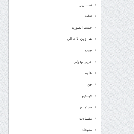
تقـــارير
ثقافة
حديث الصورة
شــؤون الانتقالي
صحة
عربي ودولي
علوم
فن
فيــديو
مجتمــع
مقــالات
منوعات