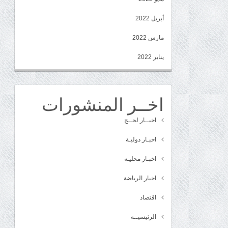
أبريل 2022
مارس 2022
يناير 2022
اخــر المنشورات
اخبــار لحــج
اخبـار دوليـة
اخبـار محليـة
اخبار الرياضة
اقتصاد
الرئيسيــة