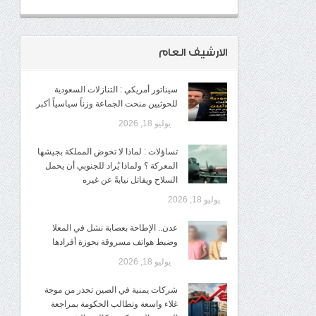
الارشيف العام
سيناتور أمريكي : التنازلات السعودية
للحوثيين منحت الجماعة وزناً سياسياً أكبر
يوليو 18, 2026
تساؤلات : لماذا لا تخوض المملكة بجيشها
المعركة ؟ ولماذا يُراد للجنوبي أن يحمل
السلاح ويقاتل نيابةً عن غيره
يوليو 18, 2026
عدن.. الإطاحة بعصابة نشل في المعلا
وضبط هواتف مسروقة بحوزة أفرادها
يوليو 18, 2026
شركات يمنية في الصين تحذر من موجة
غلاء واسعة وتطالب الحكومة بمراجعة