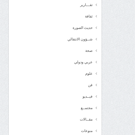
تقـــارير
ثقافة
حديث الصورة
شــؤون الانتقالي
صحة
عربي ودولي
علوم
فن
فيــديو
مجتمــع
مقــالات
منوعات