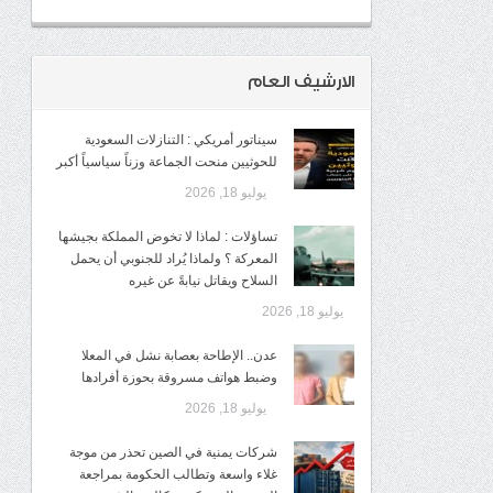
الارشيف العام
سيناتور أمريكي : التنازلات السعودية
للحوثيين منحت الجماعة وزناً سياسياً أكبر
يوليو 18, 2026
تساؤلات : لماذا لا تخوض المملكة بجيشها
المعركة ؟ ولماذا يُراد للجنوبي أن يحمل
السلاح ويقاتل نيابةً عن غيره
يوليو 18, 2026
عدن.. الإطاحة بعصابة نشل في المعلا
وضبط هواتف مسروقة بحوزة أفرادها
يوليو 18, 2026
شركات يمنية في الصين تحذر من موجة
غلاء واسعة وتطالب الحكومة بمراجعة