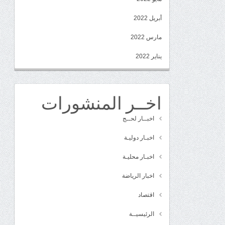
أبريل 2022
مارس 2022
يناير 2022
اخــر المنشورات
اخبــار لحــج
اخبـار دوليـة
اخبـار محليـة
اخبار الرياضة
اقتصاد
الرئيسيــة