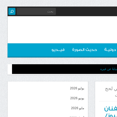
 دوليـة
حديث الصورة
فيــديو
ابةً عن غيره
لي لحج
يوليو 2026
ت
يونيو 2026
فنان
مايو 2026
يوز/