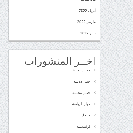
أبريل 2022
مارس 2022
يناير 2022
اخــر المنشورات
اخبــار لحــج
اخبـار دوليـة
اخبـار محليـة
اخبار الرياضة
اقتصاد
الرئيسيــة