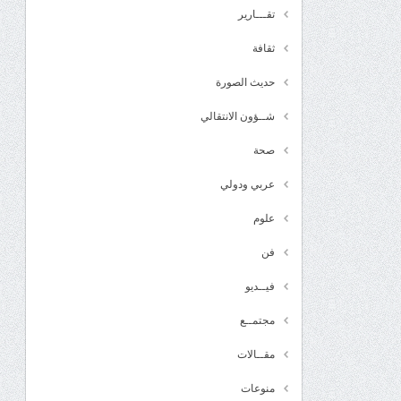
تقـــارير
ثقافة
حديث الصورة
شــؤون الانتقالي
صحة
عربي ودولي
علوم
فن
فيــديو
مجتمــع
مقــالات
منوعات