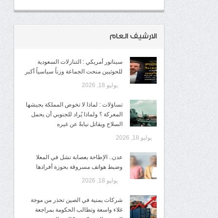
الارشيف العام
سيناتور أمريكي : التنازلات السعودية
للحوثيين منحت الجماعة وزناً سياسياً أكبر
يوليو 18, 2026
تساؤلات : لماذا لا تخوض المملكة بجيشها
المعركة ؟ ولماذا يُراد للجنوبي أن يحمل
السلاح ويقاتل نيابةً عن غيره
يوليو 18, 2026
عدن.. الإطاحة بعصابة نشل في المعلا
وضبط هواتف مسروقة بحوزة أفرادها
يوليو 18, 2026
شركات يمنية في الصين تحذر من موجة
غلاء واسعة وتطالب الحكومة بمراجعة