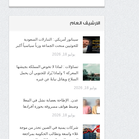
الارشيف العام
سيناتور أمريكي : التنازلات السعودية
للحوثيين منحت الجماعة وزناً سياسياً أكبر
يوليو 18, 2026
تساؤلات : لماذا لا تخوض المملكة بجيشها
المعركة ؟ ولماذا يُراد للجنوبي أن يحمل
السلاح ويقاتل نيابةً عن غيره
يوليو 18, 2026
عدن.. الإطاحة بعصابة نشل في المعلا
وضبط هواتف مسروقة بحوزة أفرادها
يوليو 18, 2026
شركات يمنية في الصين تحذر من موجة
غلاء واسعة وتطالب الحكومة بمراجعة