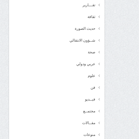
تقـــارير
ثقافة
حديث الصورة
شــؤون الانتقالي
صحة
عربي ودولي
علوم
فن
فيــديو
مجتمــع
مقــالات
منوعات