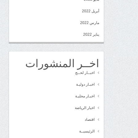
أبريل 2022
مارس 2022
يناير 2022
اخــر المنشورات
اخبــار لحــج
اخبـار دوليـة
اخبـار محليـة
اخبار الرياضة
اقتصاد
الرئيسيــة