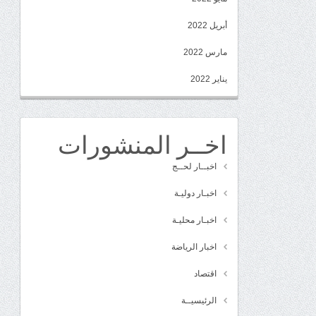
أبريل 2022
مارس 2022
يناير 2022
اخــر المنشورات
اخبــار لحــج
اخبـار دوليـة
اخبـار محليـة
اخبار الرياضة
اقتصاد
الرئيسيــة