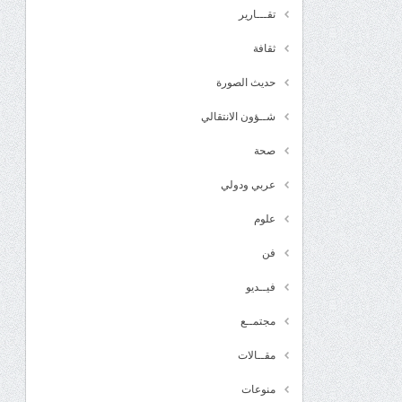
تقـــارير
ثقافة
حديث الصورة
شــؤون الانتقالي
صحة
عربي ودولي
علوم
فن
فيــديو
مجتمــع
مقــالات
منوعات