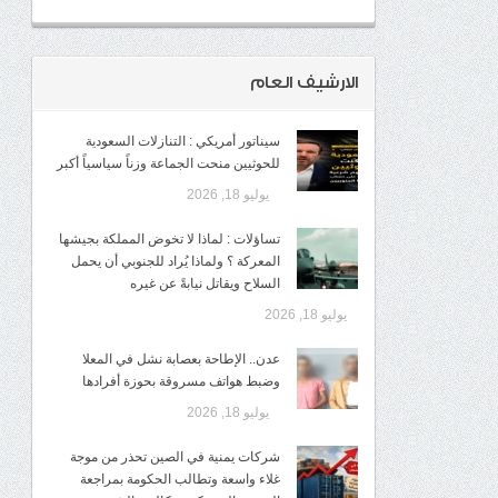
الارشيف العام
سيناتور أمريكي : التنازلات السعودية
للحوثيين منحت الجماعة وزناً سياسياً أكبر
يوليو 18, 2026
تساؤلات : لماذا لا تخوض المملكة بجيشها
المعركة ؟ ولماذا يُراد للجنوبي أن يحمل
السلاح ويقاتل نيابةً عن غيره
يوليو 18, 2026
عدن.. الإطاحة بعصابة نشل في المعلا
وضبط هواتف مسروقة بحوزة أفرادها
يوليو 18, 2026
شركات يمنية في الصين تحذر من موجة
غلاء واسعة وتطالب الحكومة بمراجعة