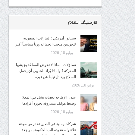
الارشيف العام
سيناتور أمريكي : التنازلات السعودية
للحوثيين منحت الجماعة وزناً سياسياً أكبر
يوليو 18, 2026
تساؤلات : لماذا لا تخوض المملكة بجيشها
المعركة ؟ ولماذا يُراد للجنوبي أن يحمل
السلاح ويقاتل نيابةً عن غيره
يوليو 18, 2026
عدن.. الإطاحة بعصابة نشل في المعلا
وضبط هواتف مسروقة بحوزة أفرادها
يوليو 18, 2026
شركات يمنية في الصين تحذر من موجة
غلاء واسعة وتطالب الحكومة بمراجعة