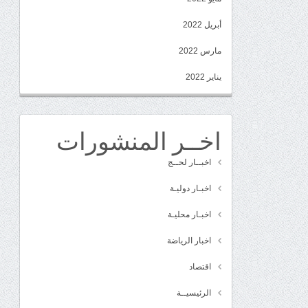
أبريل 2022
مارس 2022
يناير 2022
اخــر المنشورات
اخبــار لحــج
اخبـار دوليـة
اخبـار محليـة
اخبار الرياضة
اقتصاد
الرئيسيــة