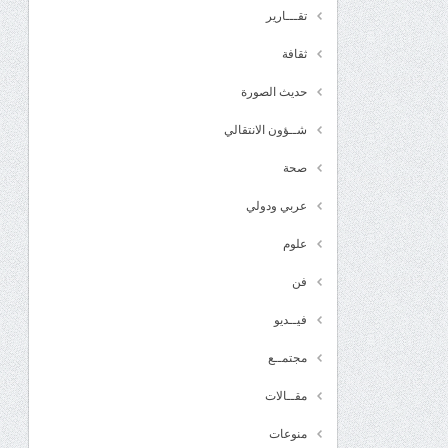
تقـــارير
ثقافة
حديث الصورة
شــؤون الانتقالي
صحة
عربي ودولي
علوم
فن
فيــديو
مجتمــع
مقــالات
منوعات