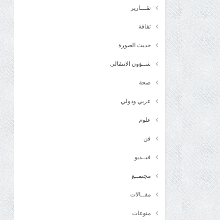
تقـــارير
ثقافة
حديث الصورة
شــؤون الانتقالي
صحة
عربي ودولي
علوم
فن
فيــديو
مجتمــع
مقــالات
منوعات