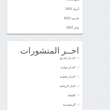
أبريل 2022
مارس 2022
يناير 2022
اخــر المنشورات
اخبــار لحــج
اخبـار دوليـة
اخبـار محليـة
اخبار الرياضة
اقتصاد
الرئيسيــة