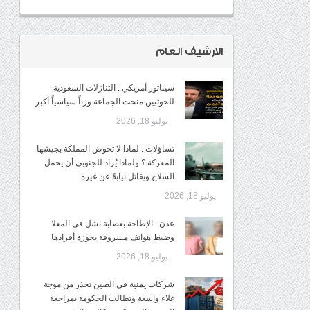
الارشيف العام
سيناتور أمريكي : التنازلات السعودية
للحوثيين منحت الجماعة وزناً سياسياً أكبر
يوليو 18, 2026
تساؤلات : لماذا لا تخوض المملكة بجيشها
المعركة ؟ ولماذا يُراد للجنوبي أن يحمل
السلاح ويقاتل نيابةً عن غيره
يوليو 18, 2026
عدن.. الإطاحة بعصابة نشل في المعلا
وضبط هواتف مسروقة بحوزة أفرادها
يوليو 18, 2026
شركات يمنية في الصين تحذر من موجة
غلاء واسعة وتطالب الحكومة بمراجعة